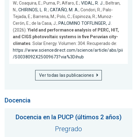
W.; Coaquira, E.; Puma, P.; Alfaro, E.;
VIDAL, R. J.
; Beltran,
N.;
CHIRINOS, L. R.
;
CATAÑO, M. A.
; Condori, R.; Palo-
Tejada, E.; Barrena, M.; Polo, C.; Espinoza, R.; Munoz-
Cerón, E.; de la Casa, J.;
PALOMINO TOFFLINGER, J.
(2026).
Yield and performance analysis of PERC, HIT,
and CIGS photovoltaic systems in five Peruvian city-
climates
. Solar Energy. Volumen: 304. Recuperado de:
https://www.sciencedirect.com/science/article/abs/pii
/S0038092X25009673?via%3Dihub
Ver todas las publicaciones
Docencia
Docencia en la PUCP (últimos 2 años)
Pregrado