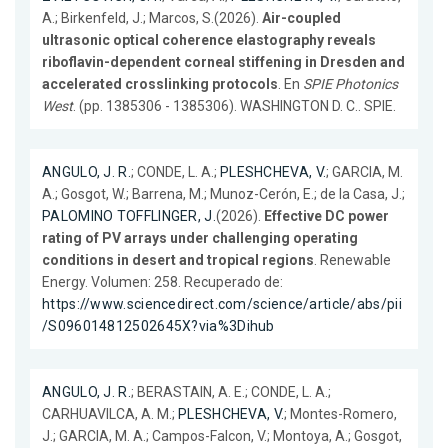
A.; Birkenfeld, J.; Marcos, S.(2026).
Air-coupled
ultrasonic optical coherence elastography reveals
riboflavin-dependent corneal stiffening in Dresden and
accelerated crosslinking protocols
. En
SPIE Photonics
West
. (pp. 1385306 - 1385306). WASHINGTON D. C.. SPIE.
ANGULO, J. R.
; CONDE, L. A.;
PLESHCHEVA, V.
; GARCIA, M.
A.; Gosgot, W.; Barrena, M.; Munoz-Cerón, E.; de la Casa, J.;
PALOMINO TOFFLINGER, J.
(2026).
Effective DC power
rating of PV arrays under challenging operating
conditions in desert and tropical regions
. Renewable
Energy. Volumen: 258. Recuperado de:
https://www.sciencedirect.com/science/article/abs/pii
/S096014812502645X?via%3Dihub
ANGULO, J. R.
; BERASTAIN, A. E.; CONDE, L. A.;
CARHUAVILCA, A. M.;
PLESHCHEVA, V.
; Montes-Romero,
J.; GARCIA, M. A.; Campos-Falcon, V.; Montoya, A.; Gosgot,