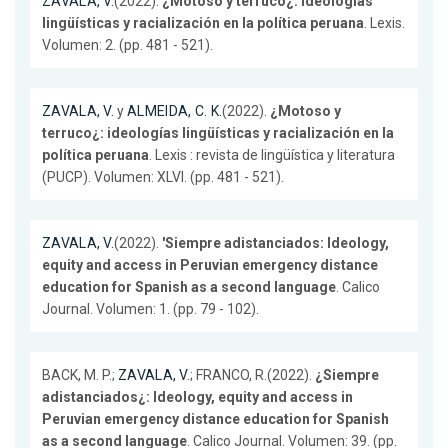
ZAVALA, V.
(2022).
¿Motoso y terruco¿: ideologías
lingüísticas y racialización en la política peruana
. Lexis.
Volumen: 2. (pp. 481 - 521).
ZAVALA, V.
y
ALMEIDA, C. K.
(2022).
¿Motoso y
terruco¿: ideologías lingüísticas y racialización en la
política peruana
. Lexis : revista de lingüística y literatura
(PUCP). Volumen: XLVI. (pp. 481 - 521).
ZAVALA, V.
(2022).
'Siempre adistanciados: Ideology,
equity and access in Peruvian emergency distance
education for Spanish as a second language
. Calico
Journal. Volumen: 1. (pp. 79 - 102).
BACK, M. P.;
ZAVALA, V.
; FRANCO, R.(2022).
¿Siempre
adistanciados¿: Ideology, equity and access in
Peruvian emergency distance education for Spanish
as a second language
. Calico Journal. Volumen: 39. (pp.