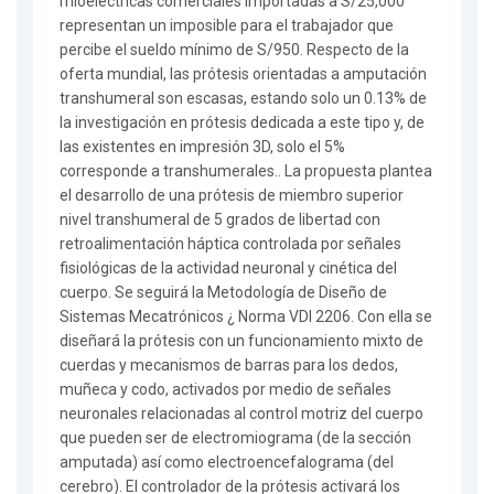
mioeléctricas comerciales importadas a S/25,000
representan un imposible para el trabajador que
percibe el sueldo mínimo de S/950. Respecto de la
oferta mundial, las prótesis orientadas a amputación
transhumeral son escasas, estando solo un 0.13% de
la investigación en prótesis dedicada a este tipo y, de
las existentes en impresión 3D, solo el 5%
corresponde a transhumerales.. La propuesta plantea
el desarrollo de una prótesis de miembro superior
nivel transhumeral de 5 grados de libertad con
retroalimentación háptica controlada por señales
fisiológicas de la actividad neuronal y cinética del
cuerpo. Se seguirá la Metodología de Diseño de
Sistemas Mecatrónicos ¿ Norma VDI 2206. Con ella se
diseñará la prótesis con un funcionamiento mixto de
cuerdas y mecanismos de barras para los dedos,
muñeca y codo, activados por medio de señales
neuronales relacionadas al control motriz del cuerpo
que pueden ser de electromiograma (de la sección
amputada) así como electroencefalograma (del
cerebro). El controlador de la prótesis activará los