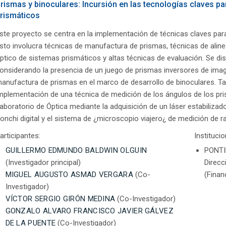
rismas y binoculares: Incursión en las tecnologías claves pa
rismáticos
ste proyecto se centra en la implementación de técnicas claves para
sto involucra técnicas de manufactura de prismas, técnicas de aline
ptico de sistemas prismáticos y altas técnicas de evaluación. Se dise
onsiderando la presencia de un juego de prismas inversores de imag
anufactura de prismas en el marco de desarrollo de binoculares. Tam
mplementación de una técnica de medición de los ángulos de los pri
aboratorio de Óptica mediante la adquisición de un láser estabilizad
onchi digital y el sistema de ¿microscopio viajero¿ de medición de r
articipantes:
Instituci
GUILLERMO EDMUNDO BALDWIN OLGUIN
PONTI
(Investigador principal)
Direcc
MIGUEL AUGUSTO ASMAD VERGARA
(Co-
(Finan
Investigador)
VÍCTOR SERGIO GIRÓN MEDINA
(Co-Investigador)
GONZALO ALVARO FRANCISCO JAVIER GÁLVEZ
DE LA PUENTE
(Co-Investigador)