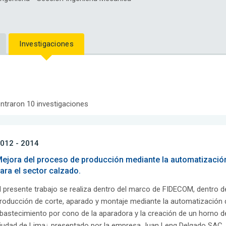
Investigaciones
ntraron 10 investigaciones
012 - 2014
ejora del proceso de producción mediante la automatización
ara el sector calzado.
l presente trabajo se realiza dentro del marco de FIDECOM, dentro d
roducción de corte, aparado y montaje mediante la automatización d
bastecimiento por cono de la aparadora y la creación de un horno de
iudad de Lima¿ presentado por la empresa Juan Leng Delgado SAC. 