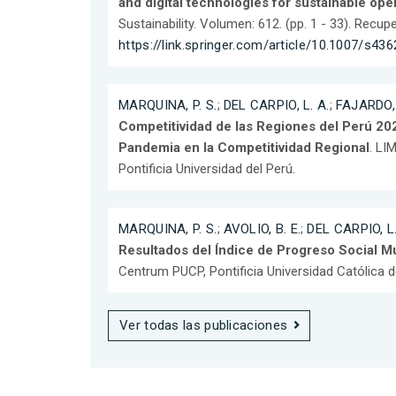
and digital technologies for sustainable ope
Sustainability. Volumen: 612. (pp. 1 - 33). Recup
https://link.springer.com/article/10.1007/s4
MARQUINA, P. S.
;
DEL CARPIO, L. A.
;
FAJARDO, 
Competitividad de las Regiones del Perú 202
Pandemia en la Competitividad Regional
. LI
Pontificia Universidad del Perú.
MARQUINA, P. S.
;
AVOLIO, B. E.
;
DEL CARPIO, L.
Resultados del Índice de Progreso Social M
Centrum PUCP, Pontificia Universidad Católica d
Ver todas las publicaciones