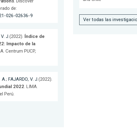
rations
. Discover
erado de:
3621-026-02636-9
Ver todas las investigaci
V. J.
(2022).
Índice de
2: Impacto de la
MA. Centrum PUCP,
 A.
;
FAJARDO, V. J.
(2022).
undial 2022
. LIMA.
el Perú.