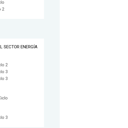
clo
o 2
EL SECTOR ENERGÍA
lo 2
lo 3
lo 3
iclo
lo 3