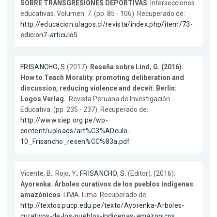
SOBRE TRANSGRESIONES DEPORTIVAS
. Intersecciones
educativas. Volumen: 7. (pp. 85 - 106). Recuperado de:
http://educacion.ulagos.cl/revista/index.php/item/73-
edicion7-articulo5
FRISANCHO, S.
(2017).
Reseña sobre Lind, G. (2016).
How to Teach Morality. promoting deliberation and
discussion, reducing violence and deceit. Berlin:
Logos Verlag.
. Revista Peruana de Investigación
Educativa. (pp. 235 - 237). Recuperado de:
http://www.siep.org.pe/wp-
content/uploads/art%C3%ADculo-
10_Frisancho_resen%CC%83a.pdf
Vicente, B.; Rojo, Y.;
FRISANCHO, S.
(Editor). (2016).
Ayorenka. Árboles curativos de los pueblos indígenas
amazónicos
. LIMA. Lima. Recuperado de:
http://textos.pucp.edu.pe/texto/Ayorenka-Arboles-
curativos-de-los-pueblos-indigenas-amazonicos