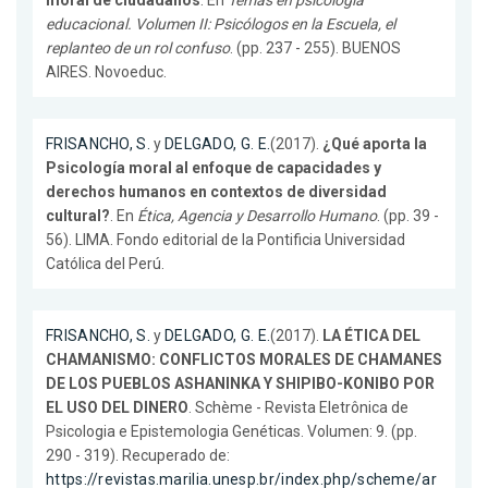
moral de ciudadanos
. En
Temas en psicología
educacional. Volumen II: Psicólogos en la Escuela, el
replanteo de un rol confuso
. (pp. 237 - 255). BUENOS
AIRES. Novoeduc.
FRISANCHO, S.
y
DELGADO, G. E.
(2017).
¿Qué aporta la
Psicología moral al enfoque de capacidades y
derechos humanos en contextos de diversidad
cultural?
. En
Ética, Agencia y Desarrollo Humano
. (pp. 39 -
56). LIMA. Fondo editorial de la Pontificia Universidad
Católica del Perú.
FRISANCHO, S.
y
DELGADO, G. E.
(2017).
LA ÉTICA DEL
CHAMANISMO: CONFLICTOS MORALES DE CHAMANES
DE LOS PUEBLOS ASHANINKA Y SHIPIBO-KONIBO POR
EL USO DEL DINERO
. Schème - Revista Eletrônica de
Psicologia e Epistemologia Genéticas. Volumen: 9. (pp.
290 - 319). Recuperado de:
https://revistas.marilia.unesp.br/index.php/scheme/ar