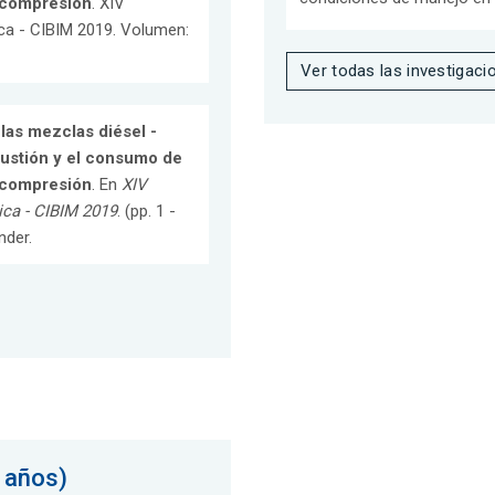
 compresión
. XIV
ca - CIBIM 2019. Volumen:
Ver todas las investigaci
las mezclas diésel -
bustión y el consumo de
 compresión
. En
XIV
ca - CIBIM 2019
. (pp. 1 -
nder.
 años)