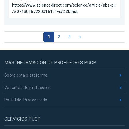
https://www.sciencedirect.com/science/article/abs/pii
/S0743016722001619?via%3Dihub
1
2
3
MÁS INFORMACIÓN DE PROFESORES PUCP
Sobre esta plataforma
Ver cifras de profesores
Portal del Profesorado
SERVICIOS PUCP