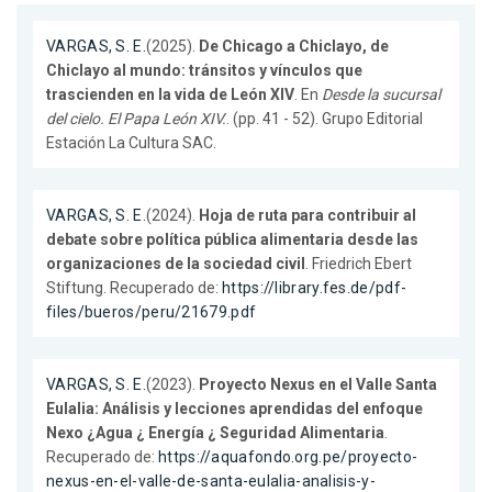
VARGAS, S. E.
(2025).
De Chicago a Chiclayo, de
Chiclayo al mundo: tránsitos y vínculos que
trascienden en la vida de León XIV
. En
Desde la sucursal
del cielo. El Papa León XIV.
. (pp. 41 - 52). Grupo Editorial
Estación La Cultura SAC.
VARGAS, S. E.
(2024).
Hoja de ruta para contribuir al
debate sobre política pública alimentaria desde las
organizaciones de la sociedad civil
. Friedrich Ebert
Stiftung. Recuperado de:
https://library.fes.de/pdf-
files/bueros/peru/21679.pdf
VARGAS, S. E.
(2023).
Proyecto Nexus en el Valle Santa
Eulalia: Análisis y lecciones aprendidas del enfoque
Nexo ¿Agua ¿ Energía ¿ Seguridad Alimentaria
.
Recuperado de:
https://aquafondo.org.pe/proyecto-
nexus-en-el-valle-de-santa-eulalia-analisis-y-