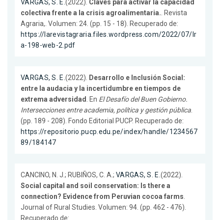
VARGAS, S. E.
(2022).
Claves para activar la capacidad
colectiva frente a la crisis agroalimentaria.
. Revista
Agraria,. Volumen: 24. (pp. 15 - 18). Recuperado de:
https://larevistagraria.files.wordpress.com/2022/07/lr
a-198-web-2.pdf
VARGAS, S. E.
(2022).
Desarrollo e Inclusión Social:
entre la audacia y la incertidumbre en tiempos de
extrema adversidad
. En
El Desafío del Buen Gobierno.
Intersecciones entre academia, política y gestión pública
.
(pp. 189 - 208). Fondo Editorial PUCP. Recuperado de:
https://repositorio.pucp.edu.pe/index/handle/1234567
89/184147
CANCINO, N. J.; RUBIÑOS, C. A.;
VARGAS, S. E.
(2022).
Social capital and soil conservation: Is there a
connection? Evidence from Peruvian cocoa farms
.
Journal of Rural Studies. Volumen: 94. (pp. 462 - 476).
Recuperado de: