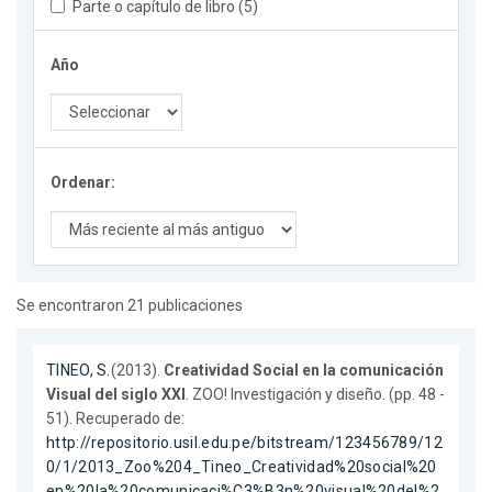
Parte o capítulo de libro (5)
Año
Ordenar:
Se encontraron 21 publicaciones
TINEO, S.
(2013).
Creatividad Social en la comunicación
Visual del siglo XXI
. ZOO! Investigación y diseño. (pp. 48 -
51). Recuperado de:
http://repositorio.usil.edu.pe/bitstream/123456789/12
0/1/2013_Zoo%204_Tineo_Creatividad%20social%20
en%20la%20comunicaci%C3%B3n%20visual%20del%2