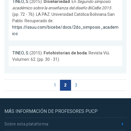
TINEO, S.
(2015).
Diseñariedad
. En
Segundo simposio
académico sobre la enseñanza del diseño BiCeBe 2015
.
(pp. 72 - 76). LA PAZ. Universidad Católica Boliviana San
Pablo. Recuperado de:
https://issuu.com/bicebe/docs/2do_simposio_academ
ico
TINEO, S.
(2015).
Fotohistorias de boda
. Revista Viú.
Volumen: 62. (pp. 30 - 31).
1
2
3
MÁS INFORMACIÓN DE PROFESORES PUCP
Sobre esta plataforma