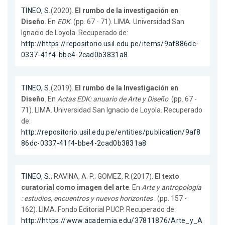
TINEO, S.
(2020).
El rumbo de la investigación en
Diseño
. En
EDK
. (pp. 67 - 71). LIMA. Universidad San
Ignacio de Loyola. Recuperado de:
http://https://repositorio.usil.edu.pe/items/9af886dc-
0337-41f4-bbe4-2cad0b3831a8
TINEO, S.
(2019).
El rumbo de la Investigación en
Diseño
. En
Actas EDK: anuario de Arte y Diseño
. (pp. 67 -
71). LIMA. Universidad San Ignacio de Loyola. Recuperado
de:
http://repositorio.usil.edu.pe/entities/publication/9af8
86dc-0337-41f4-bbe4-2cad0b3831a8
TINEO, S.
; RAVINA, A. P.; GOMEZ, R.(2017).
El texto
curatorial como imagen del arte
. En
Arte y antropología
: estudios, encuentros y nuevos horizontes
. (pp. 157 -
162). LIMA. Fondo Editorial PUCP. Recuperado de:
http://https://www.academia.edu/37811876/Arte_y_A