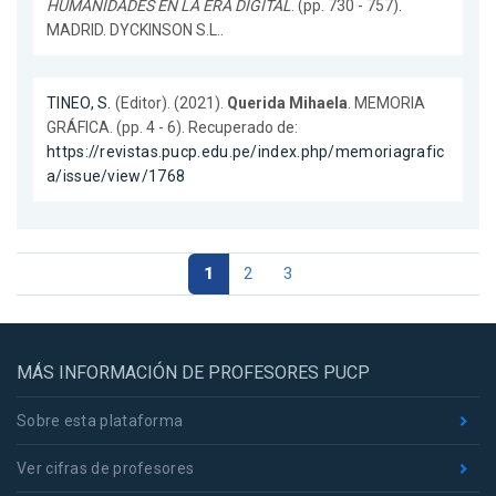
HUMANIDADES EN LA ERA DIGITAL
. (pp. 730 - 757).
MADRID. DYCKINSON S.L..
TINEO, S.
(Editor). (2021).
Querida Mihaela
. MEMORIA
GRÁFICA. (pp. 4 - 6). Recuperado de:
https://revistas.pucp.edu.pe/index.php/memoriagrafic
a/issue/view/1768
1
2
3
MÁS INFORMACIÓN DE PROFESORES PUCP
Sobre esta plataforma
Ver cifras de profesores