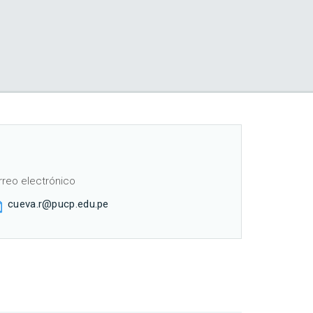
rreo electrónico
cueva.r@pucp.edu.pe