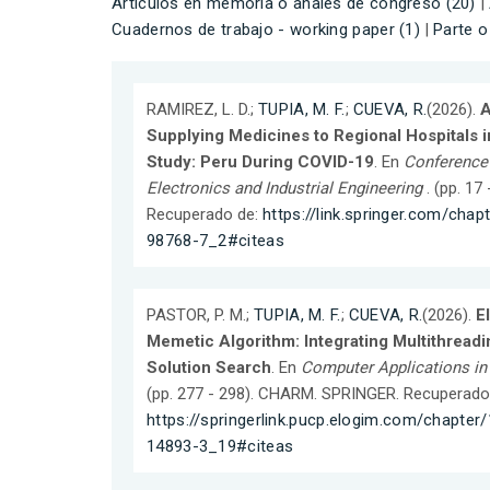
Artículos en memoria o anales de congreso (20)
|
Cuadernos de trabajo - working paper (1)
|
Parte o 
RAMIREZ, L. D.;
TUPIA, M. F.
;
CUEVA, R.
(2026).
A
Supplying Medicines to Regional Hospitals 
Study: Peru During COVID-19
. En
Conference
Electronics and Industrial Engineering
. (pp. 17
Recuperado de:
https://link.springer.com/cha
98768-7_2#citeas
PASTOR, P. M.;
TUPIA, M. F.
;
CUEVA, R.
(2026).
E
Memetic Algorithm: Integrating Multithreadi
Solution Search
. En
Computer Applications in 
(pp. 277 - 298). CHARM. SPRINGER. Recuperado
https://springerlink.pucp.elogim.com/chapter
14893-3_19#citeas