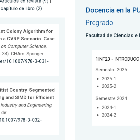
Artículos en revista (9)
|
capítulo de libro (2)
Docencia en la P
Pregrado
nt Colony Algorithm for
Facultad de Ciencias e 
in a CVRP Scenario. Case
 on Computer Science,
 - 34). CHAm. Springer.
1INF23 - INTRODUC
pter/10.1007/978-3-031-
Semestre 2025
2025-1
2025-2
litist Country-Segmented
ng and SIMD for Efficient
Semestre 2024
Industry and Engineering
.
2024-1
 de:
2024-2
/10.1007/978-3-032-