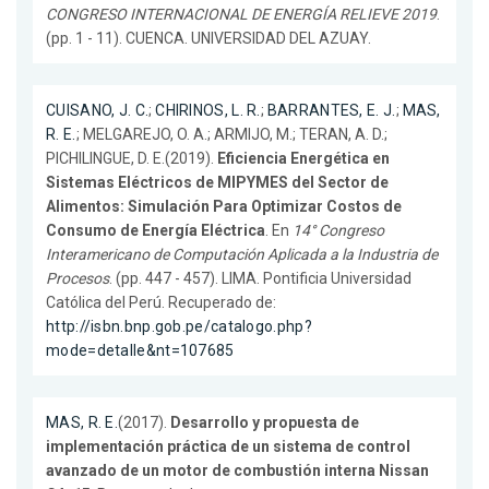
CONGRESO INTERNACIONAL DE ENERGÍA RELIEVE 2019
.
(pp. 1 - 11). CUENCA. UNIVERSIDAD DEL AZUAY.
CUISANO, J. C.
;
CHIRINOS, L. R.
;
BARRANTES, E. J.
;
MAS,
R. E.
; MELGAREJO, O. A.; ARMIJO, M.; TERAN, A. D.;
PICHILINGUE, D. E.(2019).
Eficiencia Energética en
Sistemas Eléctricos de MIPYMES del Sector de
Alimentos: Simulación Para Optimizar Costos de
Consumo de Energía Eléctrica
. En
14° Congreso
Interamericano de Computación Aplicada a la Industria de
Procesos
. (pp. 447 - 457). LIMA. Pontificia Universidad
Católica del Perú. Recuperado de:
http://isbn.bnp.gob.pe/catalogo.php?
mode=detalle&nt=107685
MAS, R. E.
(2017).
Desarrollo y propuesta de
implementación práctica de un sistema de control
avanzado de un motor de combustión interna Nissan