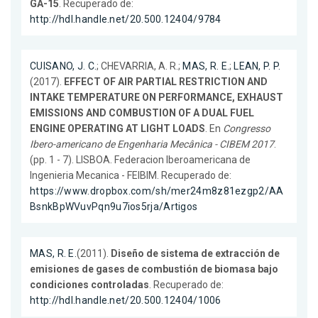
GA-15
. Recuperado de:
http://hdl.handle.net/20.500.12404/9784
CUISANO, J. C.
; CHEVARRIA, A. R.;
MAS, R. E.
;
LEAN, P. P.
(2017).
EFFECT OF AIR PARTIAL RESTRICTION AND
INTAKE TEMPERATURE ON PERFORMANCE, EXHAUST
EMISSIONS AND COMBUSTION OF A DUAL FUEL
ENGINE OPERATING AT LIGHT LOADS
. En
Congresso
Ibero-americano de Engenharia Mecânica - CIBEM 2017
.
(pp. 1 - 7). LISBOA. Federacion Iberoamericana de
Ingenieria Mecanica - FEIBIM. Recuperado de:
https://www.dropbox.com/sh/mer24m8z81ezgp2/AA
BsnkBpWVuvPqn9u7ios5rja/Artigos
MAS, R. E.
(2011).
Diseño de sistema de extracción de
emisiones de gases de combustión de biomasa bajo
condiciones controladas
. Recuperado de:
http://hdl.handle.net/20.500.12404/1006