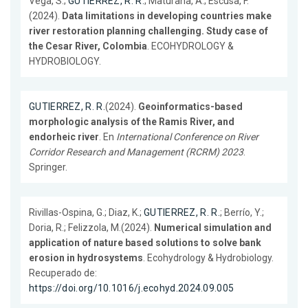
Vega, S.;
GUTIERREZ, R. R.
; Maturana, A.; Escusa, F.
(2024).
Data limitations in developing countries make
river restoration planning challenging. Study case of
the Cesar River, Colombia
. ECOHYDROLOGY &
HYDROBIOLOGY.
GUTIERREZ, R. R.
(2024).
Geoinformatics-based
morphologic analysis of the Ramis River, and
endorheic river
. En
International Conference on River
Corridor Research and Management (RCRM) 2023
.
Springer.
Rivillas-Ospina, G.; Diaz, K.;
GUTIERREZ, R. R.
; Berrío, Y.;
Doria, R.; Felizzola, M.(2024).
Numerical simulation and
application of nature based solutions to solve bank
erosion in hydrosystems
. Ecohydrology & Hydrobiology.
Recuperado de:
https://doi.org/10.1016/j.ecohyd.2024.09.005