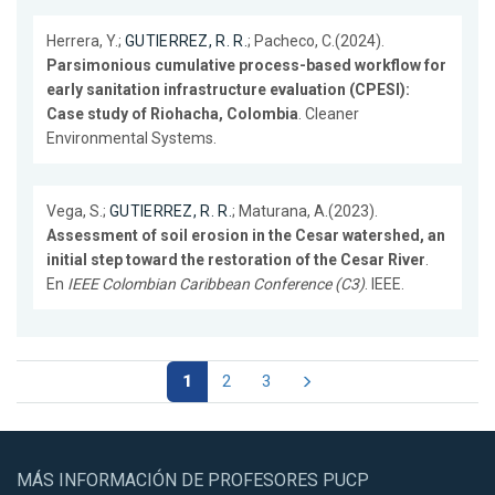
Herrera, Y.;
GUTIERREZ, R. R.
; Pacheco, C.(2024).
Parsimonious cumulative process-based workflow for
early sanitation infrastructure evaluation (CPESI):
Case study of Riohacha, Colombia
. Cleaner
Environmental Systems.
Vega, S.;
GUTIERREZ, R. R.
; Maturana, A.(2023).
Assessment of soil erosion in the Cesar watershed, an
initial step toward the restoration of the Cesar River
.
En
IEEE Colombian Caribbean Conference (C3)
. IEEE.
1
2
3
MÁS INFORMACIÓN DE PROFESORES PUCP