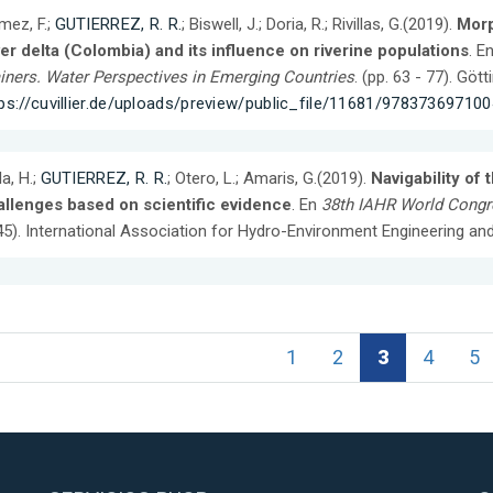
ez, F.;
GUTIERREZ, R. R.
; Biswell, J.; Doria, R.; Rivillas, G.(2019).
Morp
er delta (Colombia) and its influence on riverine populations
. E
iners. Water Perspectives in Emerging Countries
. (pp. 63 - 77). Gö
ps://cuvillier.de/uploads/preview/public_file/11681/978373697100
la, H.;
GUTIERREZ, R. R.
; Otero, L.; Amaris, G.(2019).
Navigability of
allenges based on scientific evidence
. En
38th IAHR World Congre
5). International Association for Hydro-Environment Engineering an
1
2
3
4
5