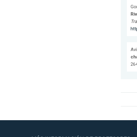
Gom
Riv
Tra
htt
Avi
ch
264