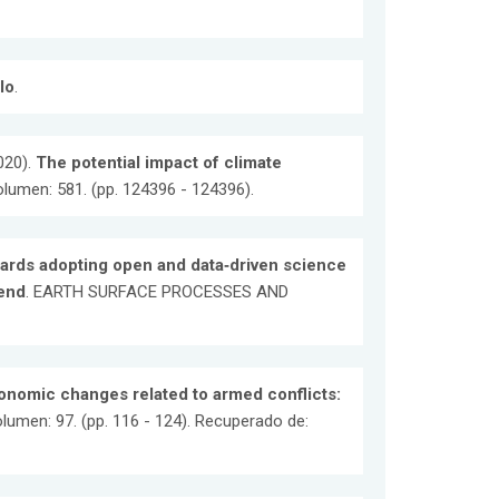
lo
.
2020).
The potential impact of climate
olumen: 581. (pp. 124396 - 124396).
ards adopting open and data‐driven science
 end
. EARTH SURFACE PROCESSES AND
nomic changes related to armed conflicts:
olumen: 97. (pp. 116 - 124). Recuperado de: