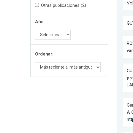
Vol
Otras publicaciones (2)
Año
GU
RO
var
Ordenar:
GU
pr
LAN
Gar
A 
htt