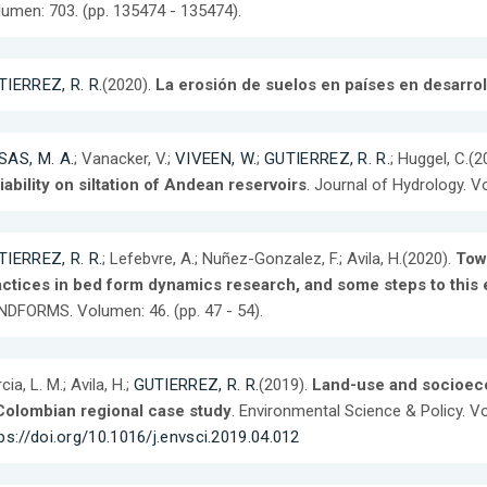
umen: 703. (pp. 135474 - 135474).
TIERREZ, R. R.
(2020).
La erosión de suelos en países en desarrol
SAS, M. A.
; Vanacker, V.;
VIVEEN, W.
;
GUTIERREZ, R. R.
; Huggel, C.(
iability on siltation of Andean reservoirs
. Journal of Hydrology. V
TIERREZ, R. R.
; Lefebvre, A.; Nuñez-Gonzalez, F.; Avila, H.(2020).
Tow
actices in bed form dynamics research, and some steps to this
DFORMS. Volumen: 46. (pp. 47 - 54).
cia, L. M.; Avila, H.;
GUTIERREZ, R. R.
(2019).
Land-use and socioeco
Colombian regional case study
. Environmental Science & Policy. V
ps://doi.org/10.1016/j.envsci.2019.04.012