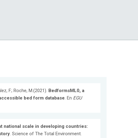
alez, F.; Roche, M.(2021).
BedformsML0, a
 accessible bed form database
. En
EGU
at national scale in developing countries:
story
. Science of The Total Environment.