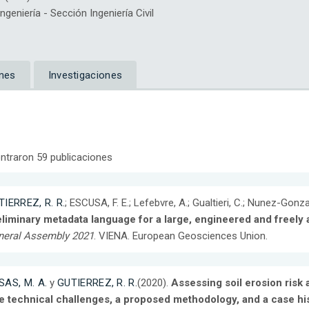
eniería - Sección Ingeniería Civil
nes
Investigaciones
ntraron 59 publicaciones
TIERREZ, R. R.
; ESCUSA, F. E.; Lefebvre, A.; Gualtieri, C.; Nunez-Gonz
eliminary metadata language for a large, engineered and freely
neral Assembly 2021
. VIENA. European Geosciences Union.
SAS, M. A.
y
GUTIERREZ, R. R.
(2020).
Assessing soil erosion risk 
e technical challenges, a proposed methodology, and a case hi