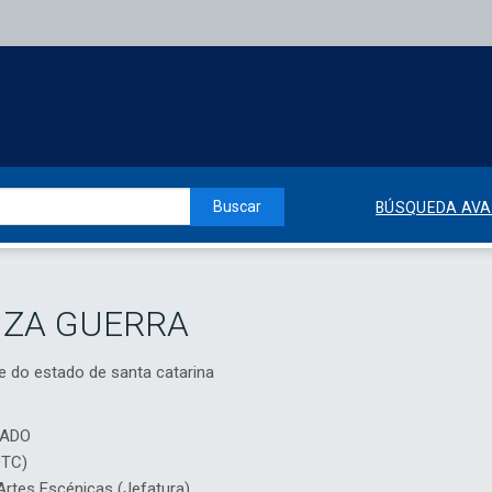
Buscar
BÚSQUEDA AV
NZA GUERRA
e do estado de santa catarina
s
IADO
DTC)
rtes Escénicas (Jefatura)