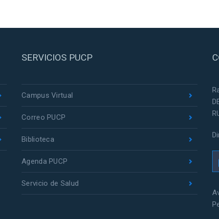
SERVICIOS PUCP
C
R
Campus Virtual
D
R
Correo PUCP
D
Biblioteca
Agenda PUCP
Servicio de Salud
Av
P