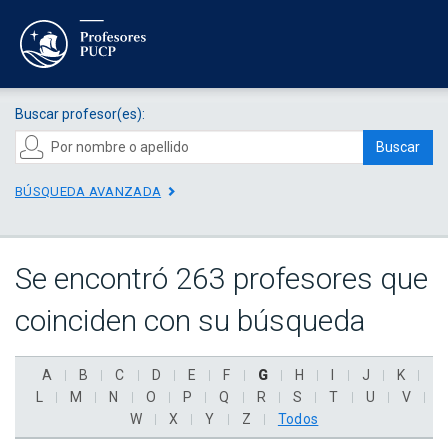
Buscar profesor(es):
Buscar
BÚSQUEDA AVANZADA
Se encontró 263 profesores que
coinciden con su búsqueda
A
B
C
D
E
F
G
H
I
J
K
L
M
N
O
P
Q
R
S
T
U
V
W
X
Y
Z
Todos