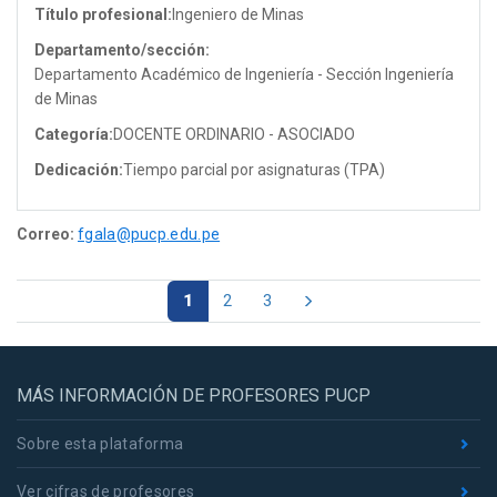
Título profesional:
Ingeniero de Minas
Departamento/sección:
Departamento Académico de Ingeniería - Sección Ingeniería
de Minas
Categoría:
DOCENTE ORDINARIO - ASOCIADO
Dedicación:
Tiempo parcial por asignaturas (TPA)
Correo:
fgala@pucp.edu.pe
1
2
3
MÁS INFORMACIÓN DE PROFESORES PUCP
Sobre esta plataforma
Ver cifras de profesores