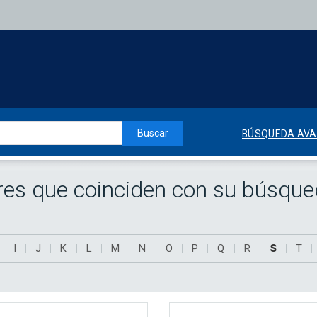
Buscar
BÚSQUEDA AV
res que coinciden con su búsqu
I
J
K
L
M
N
O
P
Q
R
S
T