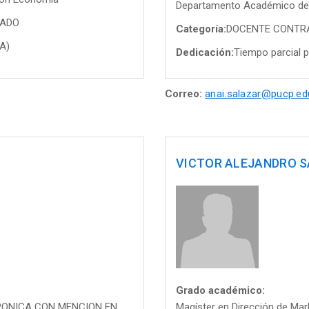
Departamento Académico de 
TADO
Categoría:
DOCENTE CONTR
PA)
Dedicación:
Tiempo parcial p
Correo:
anai.salazar@pucp.ed
VICTOR ALEJANDRO S
Grado académico:
TRONICA CON MENCION EN
Magíster en Dirección de M