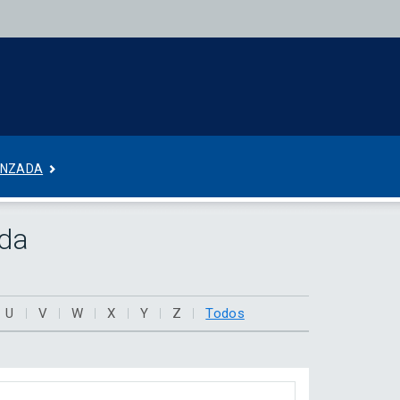
ANZADA
eda
U
V
W
X
Y
Z
Todos