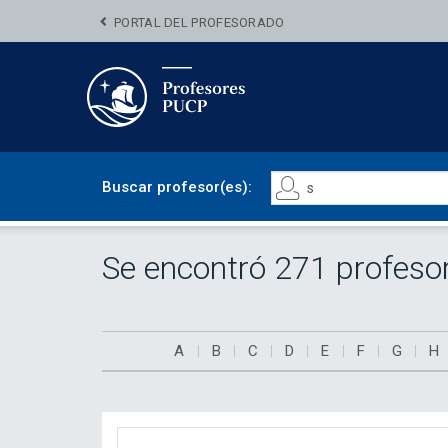
PORTAL DEL PROFESORADO
Buscar profesor(es):
Se encontró 271 profeso
A
B
C
D
E
F
G
H