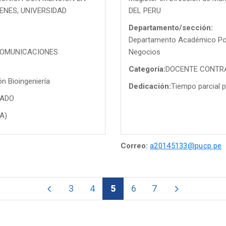
ENES, UNIVERSIDAD
DEL PERU
Departamento/sección:
Departamento Académico Po
ECOMUNICACIONES
Negocios
Categoría:
DOCENTE CONTR
n Bioingeniería
Dedicación:
Tiempo parcial p
TADO
PA)
Correo:
a20145133@pucp.pe
3
4
5
6
7