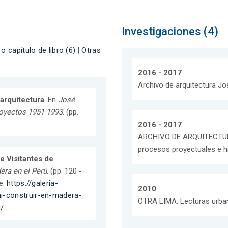
Investigaciones (4)
 o capítulo de libro (6)
|
Otras
2016 - 2017
Archivo de arquitectura Jo
 arquitectura
. En
José
royectos 1951-1993
. (pp.
2016 - 2017
ARCHIVO DE ARQUITECTURA
procesos proyectuales e hi
e Visitantes de
era en el Perú
. (pp. 120 -
e:
https://galeria-
2010
hi-construir-en-madera-
OTRA LIMA. Lecturas urba
/