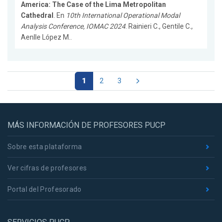
America: The Case of the Lima Metropolitan
Cathedral
. En
10th International Operational Modal
Analysis Conference, IOMAC 2024
. Rainieri C., Gentile C.,
Aenlle López M..
1
2
3
MÁS INFORMACIÓN DE PROFESORES PUCP
Sobre esta plataforma
Ver cifras de profesores
Portal del Profesorado