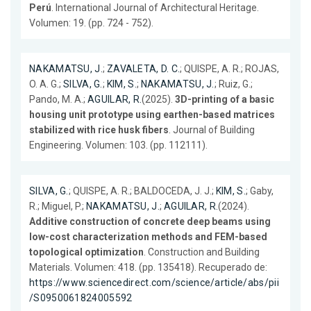
Perú
. International Journal of Architectural Heritage.
Volumen: 19. (pp. 724 - 752).
NAKAMATSU, J.
;
ZAVALETA, D. C.
; QUISPE, A. R.; ROJAS,
O. A. G.;
SILVA, G.
;
KIM, S.
;
NAKAMATSU, J.
; Ruiz, G.;
Pando, M. A.;
AGUILAR, R.
(2025).
3D-printing of a basic
housing unit prototype using earthen-based matrices
stabilized with rice husk fibers
. Journal of Building
Engineering. Volumen: 103. (pp. 112111).
SILVA, G.
; QUISPE, A. R.; BALDOCEDA, J. J.;
KIM, S.
; Gaby,
R.; Miguel, P.;
NAKAMATSU, J.
;
AGUILAR, R.
(2024).
Additive construction of concrete deep beams using
low-cost characterization methods and FEM-based
topological optimization
. Construction and Building
Materials. Volumen: 418. (pp. 135418). Recuperado de:
https://www.sciencedirect.com/science/article/abs/pii
/S0950061824005592