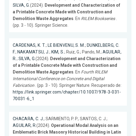
SILVA, G.
(2024).
Development and Characterization of
a Printable Concrete Made with Construction and
Demolition Waste Aggregates
. En
RILEM Bookseries
.
(pp. 3 - 10). Springer Science.
CARDENAS, K. T.
;
LE BIENVENU, S. M.
;
DUNKELBERG, C.
F.
;
NAKAMATSU, J.
;
KIM, S.
; Ruiz, G.; Pando, M.;
AGUILAR,
R.
;
SILVA, G.
(2024).
Development and Characterization
of a Printable Concrete Made with Construction and
Demolition Waste Aggregates
. En
Fourth RILEM
International Conference on Concrete and Digital
Fabrication
. (pp. 3 - 10). Springer Nature. Recuperado de:
https://link.springer.com/chapter/10.1007/978-3-031-
70031-6_1
CHACARA, C. J.
; SARMIENTO, P. P.; SANTOS, C. J.;
AGUILAR, R.
(2024).
Operational Modal Analysis on an
Emblematic Brick Masonry Historical Building in Latin