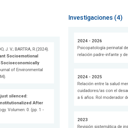
Investigaciones (4)
2024 - 2026
Psicopatología perinatal de
, J. V.; BARTRA, R.(2024).
relación padre-infante y d
fant Socioemotional
n Socioeconomically
Journal of Environmental
44).
2024 - 2025
Relación entre la salud men
cuidadores/as con el desa
just silenced:
a 6 años. Rol moderador de
titutionalized After
gy. Volumen: 0. (pp. 1 -
2023
Revisión sistemática de in