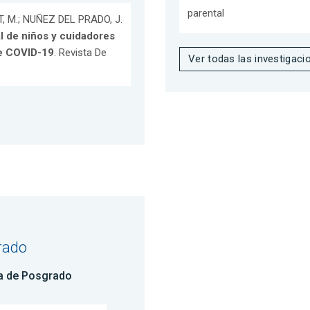
parental
T, M.; NUÑEZ DEL PRADO, J.
l de niños y cuidadores
de COVID-19
. Revista De
Ver todas las investigaci
rado
a de Posgrado