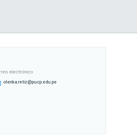
rreo electrónico
olenka.retiz@pucp.edu.pe