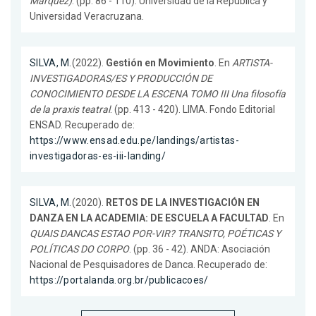
Márquez)
. (pp. 86 - 110). Universidad de la República y
Universidad Veracruzana.
SILVA, M.
(2022).
Gestión en Movimiento
. En
ARTISTA-
INVESTIGADORAS/ES Y PRODUCCIÓN DE
CONOCIMIENTO DESDE LA ESCENA TOMO III Una filosofía
de la praxis teatral
. (pp. 413 - 420). LIMA. Fondo Editorial
ENSAD. Recuperado de:
https://www.ensad.edu.pe/landings/artistas-
investigadoras-es-iii-landing/
SILVA, M.
(2020).
RETOS DE LA INVESTIGACIÓN EN
DANZA EN LA ACADEMIA: DE ESCUELA A FACULTAD
. En
QUAIS DANCAS ESTAO POR-VIR? TRANSITO, POÉTICAS Y
POLÍTICAS DO CORPO
. (pp. 36 - 42). ANDA: Asociación
Nacional de Pesquisadores de Danca. Recuperado de:
https://portalanda.org.br/publicacoes/