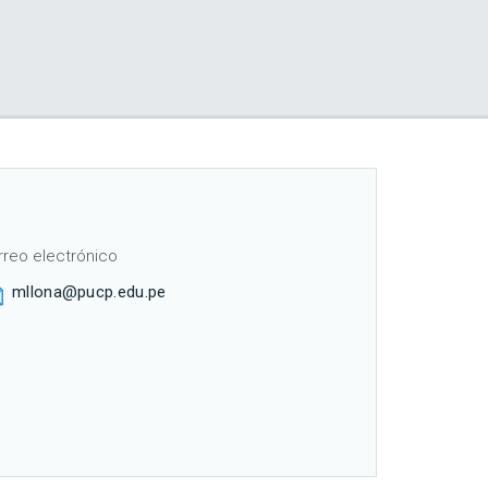
rreo electrónico
mllona@pucp.edu.pe