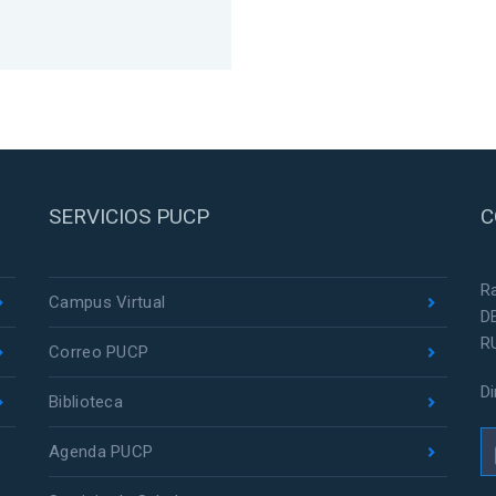
SERVICIOS PUCP
C
R
Campus Virtual
D
R
Correo PUCP
D
Biblioteca
Agenda PUCP