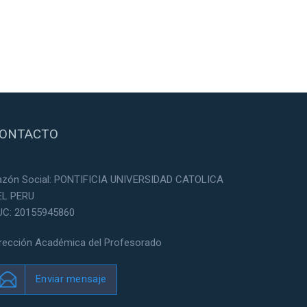
ONTACTO
azón Social: PONTIFICIA UNIVERSIDAD CATOLICA
EL PERU
UC: 20155945860
irección Académica del Profesorado
Enviar mensaje