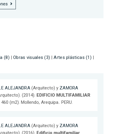
ones
a (8)
|
Obras visuales (3)
|
Artes plásticas (1)
|
LE ALEJANDRA
(Arquitecto) y
ZAMORA
rquitecto). (2014).
EDIFICIO MULTIFAMILIAR
: 460 (m2). Mollendo, Arequipa.. PERU.
LE ALEJANDRA
(Arquitecto) y
ZAMORA
rquitecto). (2016).
Edificio multifamiliar