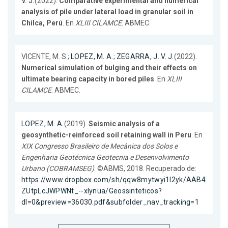
V. J.
(2022).
Comparative experimental and numerical
analysis of pile under lateral load in granular soil in
Chilca, Perú
. En
XLIII CILAMCE
. ABMEC.
VICENTE, M. S.;
LOPEZ, M. A.
;
ZEGARRA, J. V. J.
(2022).
Numerical simulation of bulging and their effects on
ultimate bearing capacity in bored piles
. En
XLIII
CILAMCE
. ABMEC.
LOPEZ, M. A.
(2019).
Seismic analysis of a
geosynthetic-reinforced soil retaining wall in Peru
. En
XIX Congresso Brasileiro de Mecânica dos Solos e
Engenharia Geotécnica Geotecnia e Desenvolvimento
Urbano (COBRAMSEG)
. ©ABMS, 2018. Recuperado de:
https://www.dropbox.com/sh/qqw8mytwyi1l2yk/AAB4
ZUtpLcJWPWNt_--xIynua/Geossinteticos?
dl=0&preview=36030.pdf&subfolder_nav_tracking=1