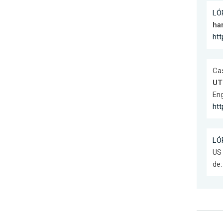
LÓ
ha
ht
Cas
UT
Eng
htt
LÓ
US 
de