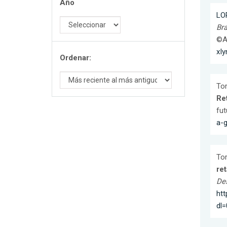
Año
LO
Br
©A
xI
Ordenar:
Tor
Re
fut
a-g
Tor
ret
De
ht
dl