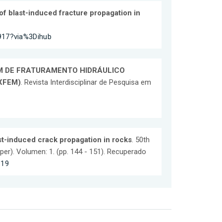
 of blast-induced fracture propagation in
2917?via%3Dihub
 DE FRATURAMENTO HIDRÁULICO
XFEM)
. Revista Interdisciplinar de Pesquisa em
st-induced crack propagation in rocks
. 50th
). Volumen: 1. (pp. 144 - 151). Recuperado
119