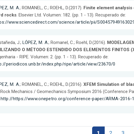
PEZ, M. A.
; ROMANEL, C.; ROEHL, D.(2017).
Finite element analysis
rd rocks
. Elsevier Ltd. Volumen: 182. (pp. 1 - 13). Recuperado de:
tps://www.sciencedirect.com/science/article/pii/S004579491630
tañeda, J.;
LÓPEZ, M. A.
; Romanel, C.; Roehl, D.(2016).
MODELAGEM
ILIZANDO O MÉTODO ESTENDIDO DOS ELEMENTOS FINITOS (
enharia - RIPE. Volumen: 2. (pp. 1 - 13). Recuperado de:
p://periodicos.unb.br/index.php/ripe/article/view/23670/0
PEZ, M. A.
; ROMANEL, C.; ROEHL, D.(2016).
XFEM Simulation of bla
Rock Mechanics / Geomechanics Symposium 2016 (Conference Paper
:
http://https://www.onepetro.org/conference-paper/ARMA-2016-
1
2
3