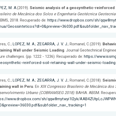
PEZ, M. A.
(2019).
Seismic analysis of a geosynthetic-reinforced s
asileiro de Mecânica dos Solos e Engenharia Geotécnica Geotecn
BMS, 2018. Recuperado de:
https://www.dropbox.com/sh/qqw8m
ynua/Geossinteticos?dl=0&preview=36030.pdf&subfolder_nav_tra
res, C.;
LOPEZ, M. A.
;
ZEGARRA, J. V. J.
; Romanel, C.(2019).
Behavio
taining Wall under Seismic Loading
. Journal Geotechnical Enginee
ure challenges. (pp. 1222 - 1236). Recuperado de:
https://www.issmg
eosynthetic-reinforced-soil-retaining-wall-under-seismic-loading
res, C.;
LOPEZ, M. A.
;
ZEGARRA, J. V. J.
; Romanel, C.(2018).
Seismic
aining wall in Peru
. En
XIX Congresso Brasileiro de Mecânica dos 
senvolvimento Urbano (COBRAMSEG 2018)
. BAHIA. ABSM. Recuper
tps://www.dropbox.com/sh/qqw8mytwyi1l2yk/AAB4ZUtpLcJWPWNt
=0&preview=36030.pdf&subfolder_nav_tracking=1