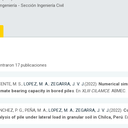
eniería - Sección Ingeniería Civil
ntraron 17 publicaciones
ENTE, M. S.;
LOPEZ, M. A.
;
ZEGARRA, J. V. J.
(2022).
Numerical simu
imate bearing capacity in bored piles
. En
XLIII CILAMCE
. ABMEC.
CHEZ, P. G.; PEÑA, M. A.;
LOPEZ, M. A.
;
ZEGARRA, J. V. J.
(2022).
Co
lysis of pile under lateral load in granular soil in Chilca, Perú
. 