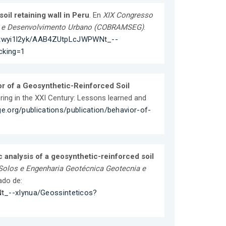
oil retaining wall in Peru
. En
XIX Congresso
ia e Desenvolvimento Urbano (COBRAMSEG)
.
ytwyi1l2yk/AAB4ZUtpLcJWPWNt_--
cking=1
r of a Geosynthetic-Reinforced Soil
ring in the XXI Century: Lessons learned and
e.org/publications/publication/behavior-of-
 analysis of a geosynthetic-reinforced soil
Solos e Engenharia Geotécnica Geotecnia e
ado de:
_--xIynua/Geossinteticos?