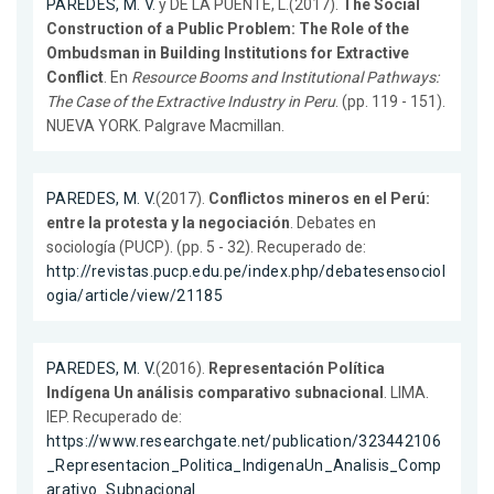
PAREDES, M. V.
y DE LA PUENTE, L.(2017).
The Social
Construction of a Public Problem: The Role of the
Ombudsman in Building Institutions for Extractive
Conflict
. En
Resource Booms and Institutional Pathways:
The Case of the Extractive Industry in Peru
. (pp. 119 - 151).
NUEVA YORK. Palgrave Macmillan.
PAREDES, M. V.
(2017).
Conflictos mineros en el Perú:
entre la protesta y la negociación
. Debates en
sociología (PUCP). (pp. 5 - 32). Recuperado de:
http://revistas.pucp.edu.pe/index.php/debatesensociol
ogia/article/view/21185
PAREDES, M. V.
(2016).
Representación Política
Indígena Un análisis comparativo subnacional
. LIMA.
IEP. Recuperado de:
https://www.researchgate.net/publication/323442106
_Representacion_Politica_IndigenaUn_Analisis_Comp
arativo_Subnacional