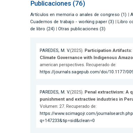
Publicaciones (76)
Artículos en memoria o anales de congreso (1)
|
A
Cuadernos de trabajo - working paper (3)
|
Libro c
de libro (24)
|
Otras publicaciones (3)
PAREDES, M. V.
(2025).
Participation Artifacts
Climate Governance with Indigenous Amaz
american perspectives. Recuperado de:
https://journals.sagepub.com/doi/10.1177/
PAREDES, M. V.
(2025).
Penal extractivism: A q
punishment and extractive industries in Per
Volumen: 27. Recuperado de:
https://www.scimagojr.com/journalsearch.ph
q=147233&tip=sid&clean=0