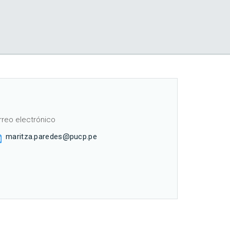
rreo electrónico
maritza.paredes@pucp.pe