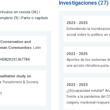
Investigaciones (27)
rtículos en revista (36)
|
ompleto (9)
|
Parte o capítulo
2023 - 2025
Entendiendo la movilización
social sobre lo político en 
: Conservation and
onian Communities
. Latin
2022 - 2025
0094582X251367784
Aportes de los sistemas d
una acción climática justa
ualitative study on
u
. Punishment & Society.
2022 - 2023
¿(In)capacidad estatal? An
p?
frente a la pandemia del C
oxígeno medicinal respues