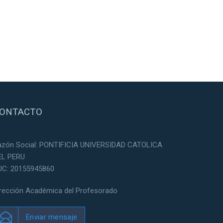
ONTACTO
azón Social: PONTIFICIA UNIVERSIDAD CATOLICA
EL PERU
UC: 20155945860
irección Académica del Profesorado
Enviar mensaje