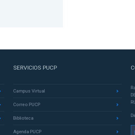
SERVICIOS PUCP
C
R
Campus Virtual
D
R
Correo PUCP
D
Biblioteca
Agenda PUCP