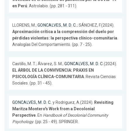
en Perú
. Astrolabio. (pp. 281 - 311).
LLORENS, M.;
GONCALVES, M. D. C.
; SÁNCHEZ, F.(2024).
Aproximación crítica a la comprensión del duelo por
pérdidas violentas: la perspectiva clínico-comunitaria
.
Analogías Del Comportamiento. (pp. 7 - 25).
Castillo, M. T.; Álvarez, S. M.;
GONCALVES, M. D. C.
(2024).
EL ÁRBOL DE LA CONVIVENCIA: PRAXIS EN
PSICOLOGÍA CLÍNICA-COMUNITARIA
. Revista Ciencias
Sociales. (pp. 31 - 45).
GONCALVES, M. D. C.
y Rodriguez, A.(2024).
Revisiting
Maritza Montero's Work from a Decolonial
Perspective
. En
Handbook of Decolonial Community
Psychology
. (pp. 25 - 49). SPRINGER.