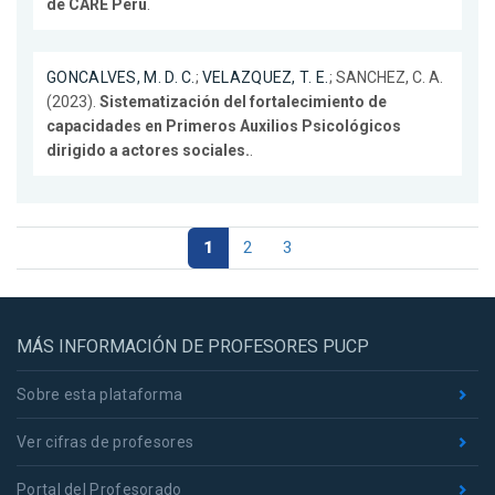
de CARE Perú
.
GONCALVES, M. D. C.
;
VELAZQUEZ, T. E.
; SANCHEZ, C. A.
(2023).
Sistematización del fortalecimiento de
capacidades en Primeros Auxilios Psicológicos
dirigido a actores sociales.
.
1
2
3
MÁS INFORMACIÓN DE PROFESORES PUCP
Sobre esta plataforma
Ver cifras de profesores
Portal del Profesorado