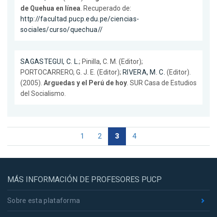
de Quehua en línea
. Recuperado de:
http://facultad.pucp.edu.pe/ciencias-
sociales/curso/quechua//
SAGASTEGUI, C. L.
; Pinilla, C. M. (Editor);
PORTOCARRERO, G. J. E. (Editor);
RIVERA, M. C.
(Editor).
(2005).
Arguedas y el Perú de hoy
. SUR Casa de Estudios
del Socialismo.
1
2
3
4
MÁS INFORMACIÓN DE PROFESORES PUCP
Sobre esta plataforma