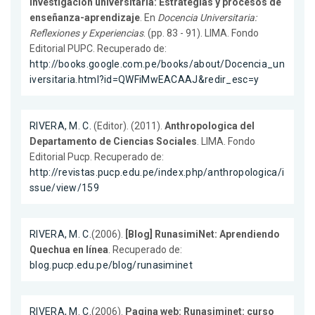
investigación universitaria: Estrategias y procesos de
enseñanza-aprendizaje
. En
Docencia Universitaria:
Reflexiones y Experiencias
. (pp. 83 - 91). LIMA. Fondo
Editorial PUPC. Recuperado de:
http://books.google.com.pe/books/about/Docencia_un
iversitaria.html?id=QWFiMwEACAAJ&redir_esc=y
RIVERA, M. C.
(Editor). (2011).
Anthropologica del
Departamento de Ciencias Sociales
. LIMA. Fondo
Editorial Pucp. Recuperado de:
http://revistas.pucp.edu.pe/index.php/anthropologica/i
ssue/view/159
RIVERA, M. C.
(2006).
[Blog] RunasimiNet: Aprendiendo
Quechua en línea
. Recuperado de:
blog.pucp.edu.pe/blog/runasiminet
RIVERA, M. C.
(2006).
Pagina web: Runasiminet: curso