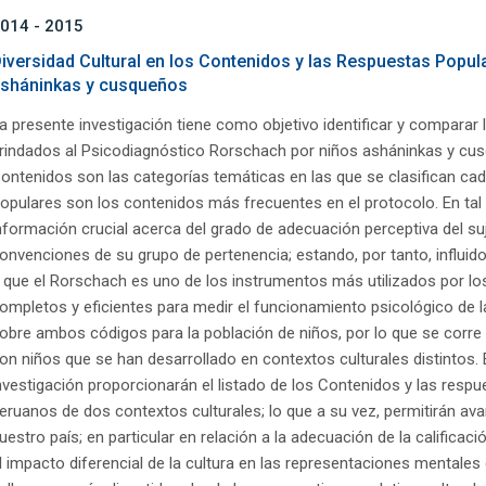
014 - 2015
iversidad Cultural en los Contenidos y las Respuestas Popul
sháninkas y cusqueños
a presente investigación tiene como objetivo identificar y comparar
rindados al Psicodiagnóstico Rorschach por niños asháninkas y cus
ontenidos son las categorías temáticas en las que se clasifican cad
opulares son los contenidos más frecuentes en el protocolo. En ta
nformación crucial acerca del grado de adecuación perceptiva del su
onvenciones de su grupo de pertenencia; estando, por tanto, influido
 que el Rorschach es uno de los instrumentos más utilizados por l
ompletos y eficientes para medir el funcionamiento psicológico de l
obre ambos códigos para la población de niños, por lo que se corr
on niños que se han desarrollado en contextos culturales distintos. E
nvestigación proporcionarán el listado de los Contenidos y las resp
eruanos de dos contextos culturales; lo que a su vez, permitirán av
uestro país; en particular en relación a la adecuación de la calificaci
l impacto diferencial de la cultura en las representaciones mentales 