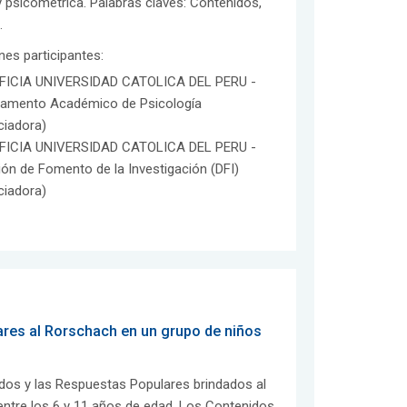
y psicométrica. Palabras claves: Contenidos,
.
ones participantes:
FICIA UNIVERSIDAD CATOLICA DEL PERU -
tamento Académico de Psicología
ciadora)
FICIA UNIVERSIDAD CATOLICA DEL PERU -
ión de Fomento de la Investigación (DFI)
ciadora)
ares al Rorschach en un grupo de niños
idos y las Respuestas Populares brindados al
ntre los 6 y 11 años de edad. Los Contenidos