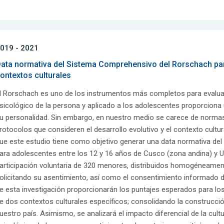
019 - 2021
ata normativa del Sistema Comprehensivo del Rorschach pa
ontextos culturales
l Rorschach es uno de los instrumentos más completos para evaluar
sicológico de la persona y aplicado a los adolescentes proporcion
u personalidad. Sin embargo, en nuestro medio se carece de normas 
rotocolos que consideren el desarrollo evolutivo y el contexto cult
ue este estudio tiene como objetivo generar una data normativa d
ara adolescentes entre los 12 y 16 años de Cusco (zona andina) y Uca
articipación voluntaria de 320 menores, distribuidos homogéneamente
olicitando su asentimiento, así como el consentimiento informado de
e esta investigación proporcionarán los puntajes esperados para l
e dos contextos culturales específicos; consolidando la construcció
uestro país. Asimismo, se analizará el impacto diferencial de la cult