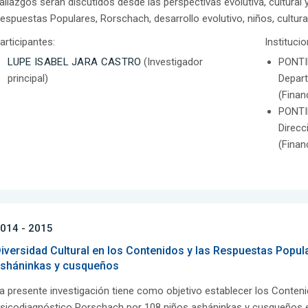
allazgos serán discutidos desde las perspectivas evolutiva, cultural 
espuestas Populares, Rorschach, desarrollo evolutivo, niños, cultura
articipantes:
Instituci
LUPE ISABEL JARA CASTRO
(Investigador
PONTI
principal)
Depar
(Finan
PONTI
Direcc
(Finan
014 - 2015
iversidad Cultural en los Contenidos y las Respuestas Popul
sháninkas y cusqueños
a presente investigación tiene como objetivo establecer los Conten
sicodiagnóstico Rorschach por 108 niños asháninkas y cusqueños e