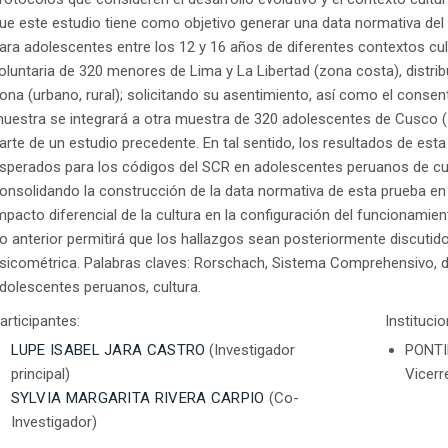
ue este estudio tiene como objetivo generar una data normativa d
ara adolescentes entre los 12 y 16 años de diferentes contextos cultu
oluntaria de 320 menores de Lima y La Libertad (zona costa), dist
ona (urbano, rural); solicitando su asentimiento, así como el conse
uestra se integrará a otra muestra de 320 adolescentes de Cusco (z
arte de un estudio precedente. En tal sentido, los resultados de est
sperados para los códigos del SCR en adolescentes peruanos de cua
onsolidando la construcción de la data normativa de esta prueba en 
mpacto diferencial de la cultura en la configuración del funcionamie
o anterior permitirá que los hallazgos sean posteriormente discutidos
sicométrica. Palabras claves: Rorschach, Sistema Comprehensivo, da
dolescentes peruanos, cultura.
articipantes:
Instituci
LUPE ISABEL JARA CASTRO
(Investigador
PONTI
principal)
Vicerr
SYLVIA MARGARITA RIVERA CARPIO
(Co-
Investigador)