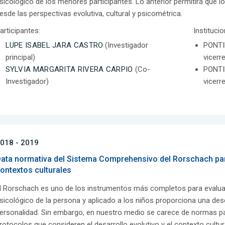
sicológico de los menores participantes. Lo anterior permitirá que 
esde las perspectivas evolutiva, cultural y psicométrica.
articipantes:
Instituci
LUPE ISABEL JARA CASTRO
(Investigador
PONTI
principal)
vicerr
SYLVIA MARGARITA RIVERA CARPIO
(Co-
PONTI
Investigador)
vicerr
018 - 2019
ata normativa del Sistema Comprehensivo del Rorschach par
ontextos culturales
l Rorschach es uno de los instrumentos más completos para evaluar
sicológico de la persona y aplicado a los niños proporciona una de
ersonalidad. Sin embargo, en nuestro medio se carece de normas par
rotocolos que consideren el desarrollo evolutivo y el contexto cult