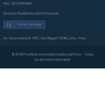
RUC: 20155945860
Dirección Académica del Profesorado
Enviar mensaje
Av. Universitaria N° 1801, San Miguel 15088, Lima - Perú
© 2018 Pontificia Universidad Católica del Perú – Todos
los derechos reservados