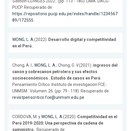
Gestión-COINGES 2022.
. (pp. 173 - 180). LIMA. DACG-
PUCP. Recuperado de:
https://repositorio.pucp.edu.pe/index/handle/1234567
89/172555
WONG, L. A.
(2022).
Desarrollo digital y competitividad
en el Perú.
.
Chong, A. I.;
WONG, L. A.
; Chong, G. V.(2021).
ingresos del
canon y sobrecanon petrolero y sus efectos
socioeconómicos . Estudio de casos en Perú
.
Pensamiento Crítico. Instituto de investigación FCE-
UNMSM.. Volumen: 26. (pp. 79 - 118). Recuperado de:
revistpenscritico.fce@unmsm.edu.pe
CORDOVA, M. y
WONG, L. A.
(2020).
Competitividad en el
Perú 2019-2020: Una perspectiva de cadena de
suministro.
. Recuperado de: