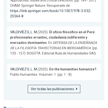
Approaches, Issues and Critical Directions
. (pp. 189 - 207).
CHAM. Springer Nature. Recuperado de:
https://link.springer.com/book/10.1007/978-3-032-
25564-8
VALDIVIEZO, L. M.
(2025).
El oficio filosófico en el Perú:
profesionales errantes, ciudadanía indiferente y
mercados dominantes
. En
DEFENSA DE LA ENSEÑANZA
DE LA FILOSOFÍA TRAYECTORIAS EN IBEROAMÉRICA
. (pp.
133 - 157). BOGOTA. Editorial Aula de Humanidades SAS.
VALDIVIEZO, L. M.
(2025).
Do the humanities humanize?
.
Public Humanities. Volumen: 1. (pp. 1 - 8).
Ver todas las publicaciones