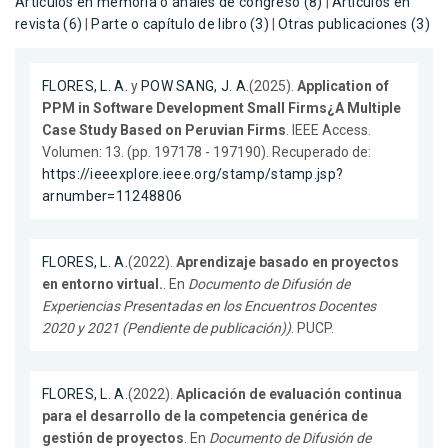
Artículos en memoria o anales de congreso (8)
|
Artículos en
revista (6)
|
Parte o capítulo de libro (3)
|
Otras publicaciones (3)
FLORES, L. A.
y
POW SANG, J. A.
(2025).
Application of
PPM in Software Development Small Firms¿A Multiple
Case Study Based on Peruvian Firms
. IEEE Access.
Volumen: 13. (pp. 197178 - 197190). Recuperado de:
https://ieeexplore.ieee.org/stamp/stamp.jsp?
arnumber=11248806
FLORES, L. A.
(2022).
Aprendizaje basado en proyectos
en entorno virtual.
. En
Documento de Difusión de
Experiencias Presentadas en los Encuentros Docentes
2020 y 2021 (Pendiente de publicación))
. PUCP.
FLORES, L. A.
(2022).
Aplicación de evaluación continua
para el desarrollo de la competencia genérica de
gestión de proyectos
. En
Documento de Difusión de