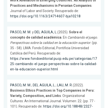
Work Alienation in Emerging Countries: An Analysis of
Practices and Mechanisms in Peruvian Companies
.
Journal of Labor and Society. Recuperado de:
https://doi.org/10.1163/24714607-bja10218
PASCO, M. M.
y
DEL AGUILA, L.
(2025).
Sobre el
concepto de calidad académica
. En
Cambiando el juego.
Perspectivas sobre la calidad en la educación superior
. (pp.
35 - 58). LIMA. Fondo Editorial, Pontificia Universidad
Católica del Perú. Recuperado de:
https://www.fondoeditorial.pucp.edu.pe/categorias/17
25-cambiando-el-juego-perspectivas-sobre-la-calidad-
en-la-educacion-superior.html
PASCO, M. M.
;
DEL AGUILA, L.
;
LAU, M. R.
(2022).
Business Ethics Practices in Top Companies in Peru:
Variety, Composition, and Links
. Organizational
Cultures: An International Journal. Volumen: 22. (pp. 77 -
101). Recuperado de:
https://doi.org/10.18848/2327-