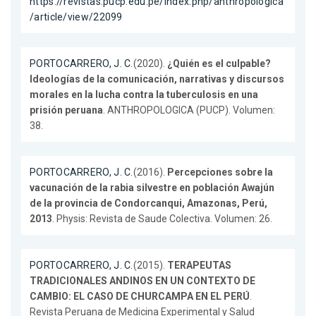
https://revistas.pucp.edu.pe/index.php/anthropologica
/article/view/22099
PORTOCARRERO, J. C.
(2020).
¿Quién es el culpable?
Ideologías de la comunicación, narrativas y discursos
morales en la lucha contra la tuberculosis en una
prisión peruana
. ANTHROPOLOGICA (PUCP). Volumen:
38.
PORTOCARRERO, J. C.
(2016).
Percepciones sobre la
vacunación de la rabia silvestre en población Awajún
de la provincia de Condorcanqui, Amazonas, Perú,
2013
. Physis: Revista de Saude Colectiva. Volumen: 26.
PORTOCARRERO, J. C.
(2015).
TERAPEUTAS
TRADICIONALES ANDINOS EN UN CONTEXTO DE
CAMBIO: EL CASO DE CHURCAMPA EN EL PERÚ
.
Revista Peruana de Medicina Experimental y Salud