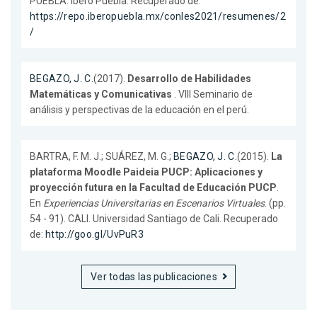
PUEBLA. Ibero Puebla. Recuperado de:
https://repo.iberopuebla.mx/conles2021/resumenes/2
/
BEGAZO, J. C.
(2017).
Desarrollo de Habilidades
Matemáticas y Comunicativas
. VIII Seminario de
análisis y perspectivas de la educación en el perú.
BARTRA, F. M. J.; SUÁREZ, M. G.;
BEGAZO, J. C.
(2015).
La
plataforma Moodle Paideia PUCP: Aplicaciones y
proyección futura en la Facultad de Educación PUCP
.
En
Experiencias Universitarias en Escenarios Virtuales
. (pp.
54 - 91). CALI. Universidad Santiago de Cali. Recuperado
de:
http://goo.gl/UvPuR3
Ver todas las publicaciones