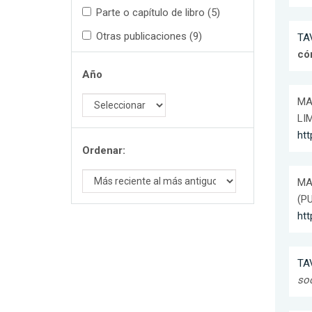
Parte o capítulo de libro (5)
Otras publicaciones (9)
TAV
có
Año
MAL
LI
ht
Ordenar:
MAL
(PU
htt
TAV
soc