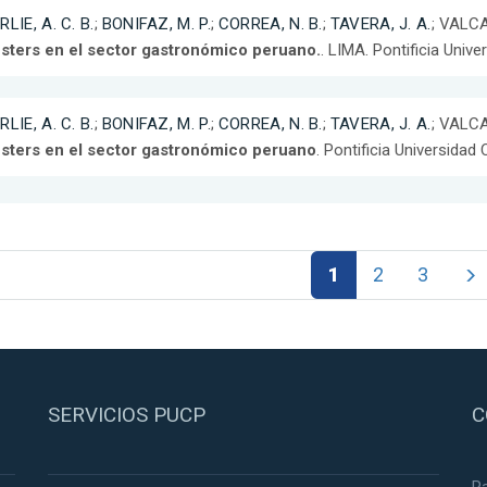
RLIE, A. C. B.
;
BONIFAZ, M. P.
;
CORREA, N. B.
;
TAVERA, J. A.
; VALCA
ústers en el sector gastronómico peruano.
. LIMA. Pontificia Unive
RLIE, A. C. B.
;
BONIFAZ, M. P.
;
CORREA, N. B.
;
TAVERA, J. A.
; VALCA
ústers en el sector gastronómico peruano
. Pontificia Universidad 
1
2
3
SERVICIOS PUCP
C
R