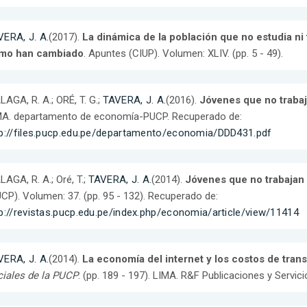
ERA, J. A.
(2017).
La dinámica de la población que no estudia ni
mo han cambiado
. Apuntes (CIUP). Volumen: XLIV. (pp. 5 - 49).
AGA, R. A.; ORÉ, T. G.;
TAVERA, J. A.
(2016).
Jóvenes que no trabaj
MA. departamento de economía-PUCP. Recuperado de:
tp://files.pucp.edu.pe/departamento/economia/DDD431.pdf
AGA, R. A.; Oré, T.;
TAVERA, J. A.
(2014).
Jóvenes que no trabajan 
CP). Volumen: 37. (pp. 95 - 132). Recuperado de:
p://revistas.pucp.edu.pe/index.php/economia/article/view/11414
ERA, J. A.
(2014).
La economía del internet y los costos de tran
iales de la PUCP
. (pp. 189 - 197). LIMA. R&F Publicaciones y Servici