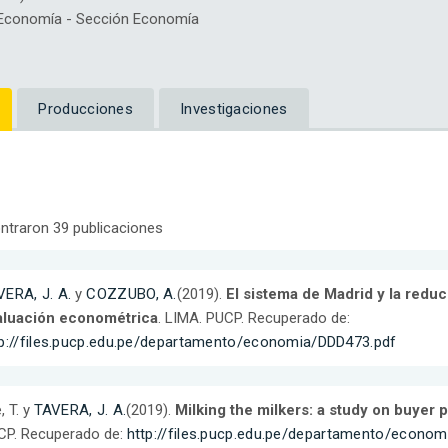
Economía - Sección Economía
Producciones
Investigaciones
ntraron 39 publicaciones
ERA, J. A.
y
COZZUBO, A.
(2019).
El sistema de Madrid y la redu
aluación econométrica
. LIMA. PUCP. Recuperado de:
tp://files.pucp.edu.pe/departamento/economia/DDD473.pdf
, T. y
TAVERA, J. A.
(2019).
Milking the milkers: a study on buyer 
CP. Recuperado de:
http://files.pucp.edu.pe/departamento/econo