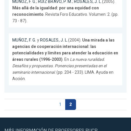
MUÑOZ, F. G.
;
RUIZ BRAVO, P. M.
;
ROSALES, J. L.
(2005).
Más allá de la igualdad: por una equidad con
reconocimiento
. Revista Foro Educativo. Volumen: 2. (pp.
73 - 87).
MUÑOZ, F. G.
y
ROSALES, J. L.
(2004).
Una mirada a las
agencias de cooperación internacional: las
potencialidades y límites para atender la educación en
áreas rurales (1996-2003)
. En
La nueva ruralidad.
Desafíos y propuestas. Ponencias presentadas en el
seminario internacional
. (pp. 204 - 233). LIMA. Ayuda en
Acción.
1
2
MÁS INFORMACIÓN DE PROFESORES PUCP