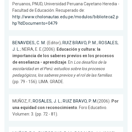
Peruanos, PNUD, Universidad Peruana Cayetano Heredia -
Facultad de Educación. Recuperado de:
http://www.cholonautas.edu.pe/modulos/biblioteca2.p
hp?IdDocumento=0479
BENAVIDES, C. M.
(Editor);
RUIZ BRAVO, P. M.
;
ROSALES,
J. L.
; NEIRA, E. E.(2006).
Educación y cultura: la
importancia de los saberes previos en los procesos
de enseñanza - aprendizaje
. En
Los desafíos de la
escolaridad en el Perú: estudios sobre los procesos
pedagógicos, los saberes previos y el rol de las familias
.
(pp. 79 - 156). LIMA. GRADE.
MUÑOZ, F.;
ROSALES, J. L.
;
RUIZ BRAVO, P. M.
(2006).
Por
una equidad con reconocimiento
. Foro Educativo.
Volumen: 3. (pp. 72 - 81).