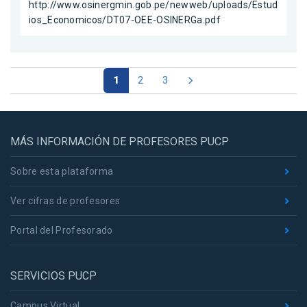
http://www.osinergmin.gob.pe/newweb/uploads/Estud
ios_Economicos/DT07-OEE-OSINERGa.pdf
1
2
3
MÁS INFORMACIÓN DE PROFESORES PUCP
Sobre esta plataforma
Ver cifras de profesores
Portal del Profesorado
SERVICIOS PUCP
Campus Virtual