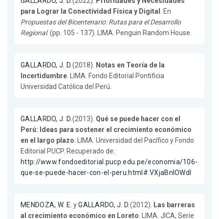
GALLARDO, J. D.
(2022).
Prioridades y Necesidades
para Lograr la Conectividad Física y Digital
. En
Propuestas del Bicentenario: Rutas para el Desarrollo
Regional
. (pp. 105 - 137). LIMA. Penguin Random House.
GALLARDO, J. D.
(2018).
Notas en Teoría de la
Incertidumbre
. LIMA. Fondo Editorial Pontificia
Universidad Católica del Perú.
GALLARDO, J. D.
(2013).
Qué se puede hacer con el
Perú: Ideas para sostener el crecimiento económico
en el largo plazo
. LIMA. Universidad del Pacífico y Fondo
Editorial PUCP. Recuperado de:
http://www.fondoeditorial.pucp.edu.pe/economia/106-
que-se-puede-hacer-con-el-peru.html#.VXjaBnlOWdI
MENDOZA, W. E.
y
GALLARDO, J. D.
(2012).
Las barreras
al crecimiento económico en Loreto
. LIMA. JICA, Serie