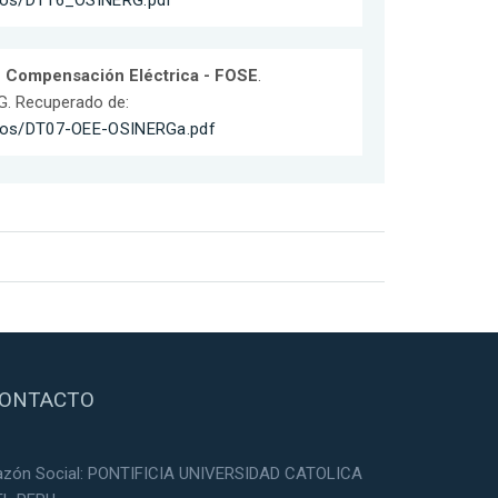
cos/DT16_OSINERG.pdf
e Compensación Eléctrica - FOSE
.
G. Recuperado de:
cos/DT07-OEE-OSINERGa.pdf
ONTACTO
azón Social: PONTIFICIA UNIVERSIDAD CATOLICA