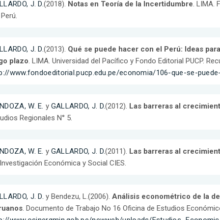
LLARDO, J. D.
(2018).
Notas en Teoría de la Incertidumbre
. LIMA. 
 Perú.
LLARDO, J. D.
(2013).
Qué se puede hacer con el Perú: Ideas par
rgo plazo
. LIMA. Universidad del Pacífico y Fondo Editorial PUCP. Re
tp://www.fondoeditorial.pucp.edu.pe/economia/106-que-se-puede
NDOZA, W. E.
y
GALLARDO, J. D.
(2012).
Las barreras al crecimie
udios Regionales N° 5.
NDOZA, W. E.
y
GALLARDO, J. D.
(2011).
Las barreras al crecimie
Investigación Económica y Social CIES.
LLARDO, J. D.
y Bendezu, L.(2006).
Análisis econométrico de la d
ruanos
. Documento de Trabajo No 16 Oficina de Estudios Económi