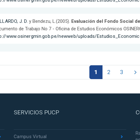
tp://www.osinergmin.gob.pe/newweb/uploads/Estudios_Economi
LLARDO, J. D.
y Bendezu, L.(2005).
Evaluación del Fondo Social d
umento de Trabajo No 7 - Oficina de Estudios Económicos OSINER
tp://www.osinergmin.gob.pe/newweb/uploads/Estudios_Economi
1
2
3
SERVICIOS PUCP
C
R
Campus Virtual