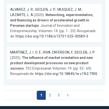
ALVAREZ, J. R.
;
SECLEN, J. P.
;
VASQUEZ, J. M.
;
LAZARTE, L. A.
(2025).
Networking, experimentation,
and financing as drivers of accelerated growth in
Peruvian startups
. Journal of Innovation and
Entrepreneurship. Volumen: 14. (pp. 1 - 23). Recuperado
de:
https://doi.org/10.1186/s13731-025-00589-3
MARTINEZ, J. I. O. E.
;
RIVA ZAFERSON, F.
;
SECLEN, J. P.
(2025).
The influence of market orientation and new
product development processes on new product
success
. TEC Empresarial. Volumen: 19. (pp. 53 - 69).
Recuperado de:
https://doi.org/10.18845/te.v19i2.7905
1
2
3