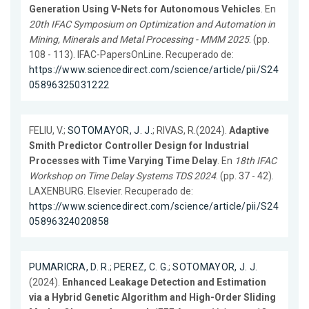
Generation Using V-Nets for Autonomous Vehicles
. En
20th IFAC Symposium on Optimization and Automation in
Mining, Minerals and Metal Processing - MMM 2025
. (pp.
108 - 113). IFAC-PapersOnLine. Recuperado de:
https://www.sciencedirect.com/science/article/pii/S24
05896325031222
FELIU, V.;
SOTOMAYOR, J. J.
; RIVAS, R.(2024).
Adaptive
Smith Predictor Controller Design for Industrial
Processes with Time Varying Time Delay
. En
18th IFAC
Workshop on Time Delay Systems TDS 2024
. (pp. 37 - 42).
LAXENBURG. Elsevier. Recuperado de:
https://www.sciencedirect.com/science/article/pii/S24
05896324020858
PUMARICRA, D. R.
;
PEREZ, C. G.
;
SOTOMAYOR, J. J.
(2024).
Enhanced Leakage Detection and Estimation
via a Hybrid Genetic Algorithm and High-Order Sliding