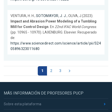
VENTURA, H. H.;
SOTOMAYOR, J. J.
; OLIVA, J.(2023).
Impact and Abrasion Power Modeling of a Tumbling
Mill for Control Design
. En
22nd IFAC World Congress
.
(pp. 10965 - 10970). LAXENBURG. Elsevier. Recuperado
de:
https://www.sciencedirect.com/science/article/pii/S24
05896323011680
1
2
3
MÁS INFORMACIÓN DE PROFESORES PUCP
Sobre esta plataforma