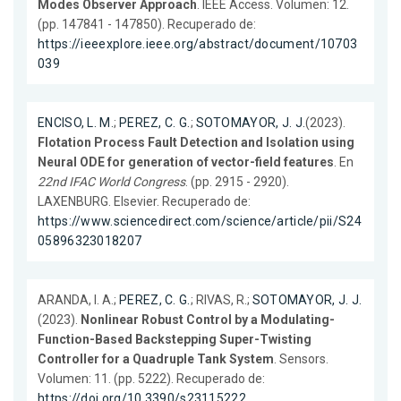
Modes Observer Approach
. IEEE Access. Volumen: 12.
(pp. 147841 - 147850). Recuperado de:
https://ieeexplore.ieee.org/abstract/document/10703
039
ENCISO, L. M.
;
PEREZ, C. G.
;
SOTOMAYOR, J. J.
(2023).
Flotation Process Fault Detection and Isolation using
Neural ODE for generation of vector-field features
. En
22nd IFAC World Congress
. (pp. 2915 - 2920).
LAXENBURG. Elsevier. Recuperado de:
https://www.sciencedirect.com/science/article/pii/S24
05896323018207
ARANDA, I. A.;
PEREZ, C. G.
; RIVAS, R.;
SOTOMAYOR, J. J.
(2023).
Nonlinear Robust Control by a Modulating-
Function-Based Backstepping Super-Twisting
Controller for a Quadruple Tank System
. Sensors.
Volumen: 11. (pp. 5222). Recuperado de:
https://doi.org/10.3390/s23115222