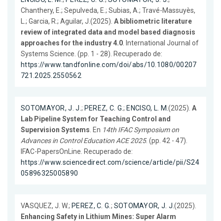
Chanthery, E.; Sepulveda, E.; Subias, A.; Travé-Massuyès,
L.; Garcia, R.; Aguilar, J.(2025).
A bibliometric literature
review of integrated data and model based diagnosis
approaches for the industry 4.0
. International Journal of
Systems Science. (pp. 1 - 28). Recuperado de:
https://www.tandfonline.com/doi/abs/10.1080/00207
721.2025.2550562
SOTOMAYOR, J. J.
;
PEREZ, C. G.
;
ENCISO, L. M.
(2025).
A
Lab Pipeline System for Teaching Control and
Supervision Systems
. En
14th IFAC Symposium on
Advances in Control Education ACE 2025
. (pp. 42 - 47).
IFAC-PapersOnLine. Recuperado de:
https://www.sciencedirect.com/science/article/pii/S24
05896325005890
VASQUEZ, J. W.;
PEREZ, C. G.
;
SOTOMAYOR, J. J.
(2025).
Enhancing Safety in Lithium Mines: Super Alarm