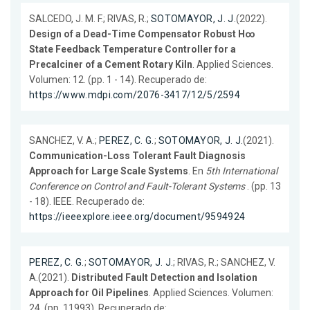
SALCEDO, J. M. F.; RIVAS, R.;
SOTOMAYOR, J. J.
(2022).
Design of a Dead-Time Compensator Robust H∞
State Feedback Temperature Controller for a
Precalciner of a Cement Rotary Kiln
. Applied Sciences.
Volumen: 12. (pp. 1 - 14). Recuperado de:
https://www.mdpi.com/2076-3417/12/5/2594
SANCHEZ, V. A.;
PEREZ, C. G.
;
SOTOMAYOR, J. J.
(2021).
Communication-Loss Tolerant Fault Diagnosis
Approach for Large Scale Systems
. En
5th International
Conference on Control and Fault-Tolerant Systems
. (pp. 13
- 18). IEEE. Recuperado de:
https://ieeexplore.ieee.org/document/9594924
PEREZ, C. G.
;
SOTOMAYOR, J. J.
; RIVAS, R.; SANCHEZ, V.
A.(2021).
Distributed Fault Detection and Isolation
Approach for Oil Pipelines
. Applied Sciences. Volumen:
24. (pp. 11993). Recuperado de: