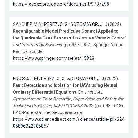
https://ieeexplore.ieee.org/document/9737298
SANCHEZ, V. A.;
PEREZ, C. G.
;
SOTOMAYOR, J. J.
(2022).
Reconfigurable Model Predictive Control Applied to
the Quadruple Tank Process
. En
Lecture Notes in Control
and Information Sciences
. (pp. 937 - 957). Springer Verlag.
Recuperado de:
https://www.springer.com/series/15828
ENCISO, L. M.
;
PEREZ, C. G.
;
SOTOMAYOR, J. J.
(2022).
Fault Detection and Isolation for UAVs using Neural
Ordinary Differential Equations
. En
11th IFAC
Symposium on Fault Detection, Supervision and Safety for
Technical Processes, SAFEPROCESS 2022
. (pp. 643 - 648).
IFAC-PapersOnLine. Recuperado de:
https://www.sciencedirect.com/science/article/pii/S24
05896322005857