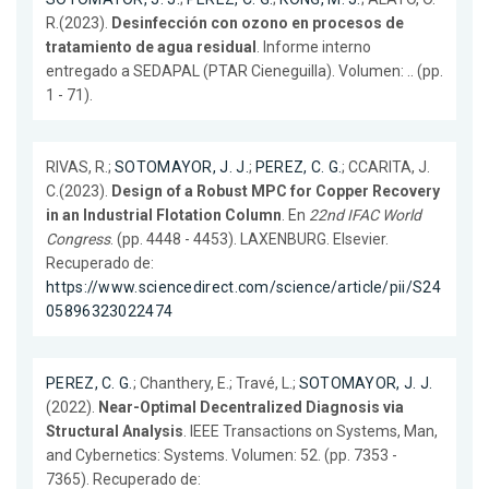
R.(2023).
Desinfección con ozono en procesos de
tratamiento de agua residual
. Informe interno
entregado a SEDAPAL (PTAR Cieneguilla). Volumen: .. (pp.
1 - 71).
RIVAS, R.;
SOTOMAYOR, J. J.
;
PEREZ, C. G.
; CCARITA, J.
C.(2023).
Design of a Robust MPC for Copper Recovery
in an Industrial Flotation Column
. En
22nd IFAC World
Congress
. (pp. 4448 - 4453). LAXENBURG. Elsevier.
Recuperado de:
https://www.sciencedirect.com/science/article/pii/S24
05896323022474
PEREZ, C. G.
; Chanthery, E.; Travé, L.;
SOTOMAYOR, J. J.
(2022).
Near-Optimal Decentralized Diagnosis via
Structural Analysis
. IEEE Transactions on Systems, Man,
and Cybernetics: Systems. Volumen: 52. (pp. 7353 -
7365). Recuperado de: