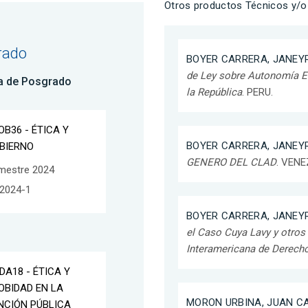
Otros productos Técnicos y/o 
rado
BOYER CARRERA, JANEYR
de Ley sobre Autonomía E
a de Posgrado
la República
. PERU.
OB36 - ÉTICA Y
BOYER CARRERA, JANEYR
BIERNO
GENERO DEL CLAD
. VENE
mestre 2024
2024-1
BOYER CARRERA, JANEYR
el Caso Cuya Lavy y otros 
Interamericana de Derec
DA18 - ÉTICA Y
OBIDAD EN LA
MORON URBINA, JUAN C
NCIÓN PÚBLICA