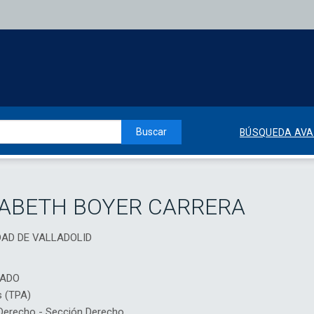
Buscar
BÚSQUEDA AV
ZABETH BOYER CARRERA
IDAD DE VALLADOLID
IADO
s (TPA)
erecho - Sección Derecho