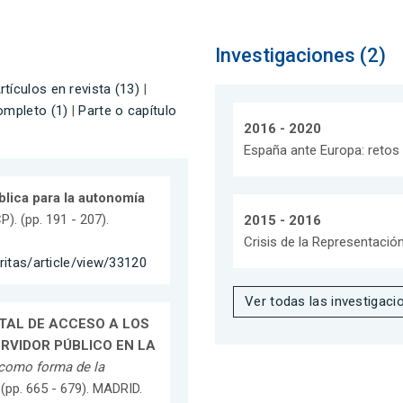
Investigaciones (2)
rtículos en revista (13)
|
ompleto (1)
|
Parte o capítulo
2016 - 2020
España ante Europa: retos
lica para la autonomía
CP). (pp. 191 - 207).
2015 - 2016
Crisis de la Representació
ritas/article/view/33120
Ver todas las investigaci
TAL DE ACCESO A LOS
ERVIDOR PÚBLICO EN LA
 como forma de la
. (pp. 665 - 679). MADRID.