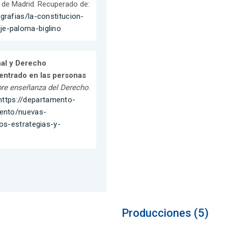
s de Madrid. Recuperado de:
rafias/la-constitucion-
e-paloma-biglino
al y Derecho
centrado en las personas
bre enseñanza del Derecho
.
https://departamento-
mento/nuevas-
os-estrategias-y-
Producciones (5)