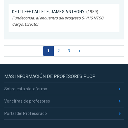
DETTLEFF PALLETE, JAMES ANTHONY
. (1989).
Fundeconsa: al encuentro del progreso S-VHS NTSC.
Cargo: Director
.
1
2
3
MÁS INFORMACIÓN DE PROFESORES PUCP
Sobre esta plataforma
Ver cifras de profesores
Portal del Profesorado