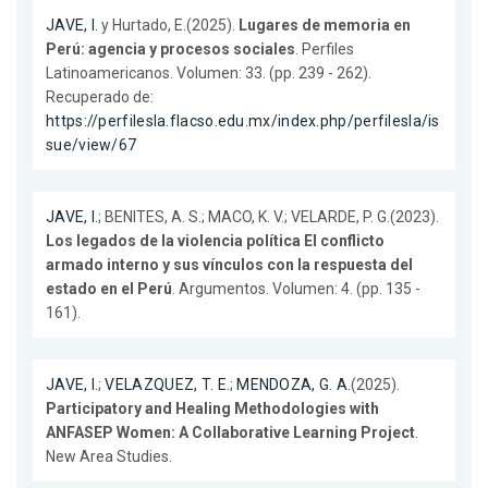
JAVE, I.
y Hurtado, E.(2025).
Lugares de memoria en
Perú: agencia y procesos sociales
. Perfiles
Latinoamericanos. Volumen: 33. (pp. 239 - 262).
Recuperado de:
https://perfilesla.flacso.edu.mx/index.php/perfilesla/is
sue/view/67
JAVE, I.
; BENITES, A. S.; MACO, K. V.; VELARDE, P. G.(2023).
Los legados de la violencia política El conflicto
armado interno y sus vínculos con la respuesta del
estado en el Perú
. Argumentos. Volumen: 4. (pp. 135 -
161).
JAVE, I.
;
VELAZQUEZ, T. E.
;
MENDOZA, G. A.
(2025).
Participatory and Healing Methodologies with
ANFASEP Women: A Collaborative Learning Project
.
New Area Studies.