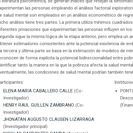
a literatura psicométrica, se generan índices que reflejan la sintoma
xperimentan las personas empleando el análisis factorial exploratori
e salud mental son empleados en un análisis econométrico de regresi
icho análisis tiene tres partes. La primera utiliza mínimos cuadrados
iferentes privaciones que experimentan las personas influyen en los
egunda sigue la misma lógica de la etapa anterior, pero emplea un an
btener estimadores consistentes ante la potencial existencia de end
a tercera y última parte se basa en la estimación de modelos de m
econocen de forma explícita la potencial bidireccionalidad entre pobr
dentificar tanto la manera en la que la pobreza afecta la salud menta
ventualmente, las condiciones de salud mental podrían también tene
articipantes:
Instituci
ELENA MARIA CABALLERO CALLE
(Co-
PONTI
Investigador)
Direcc
HENRY RAUL GUILLEN ZAMBRANO
(Co-
(Finan
Investigador)
JHONATAN AUGUSTO CLAUSEN LIZARRAGA
(Investigador principal)