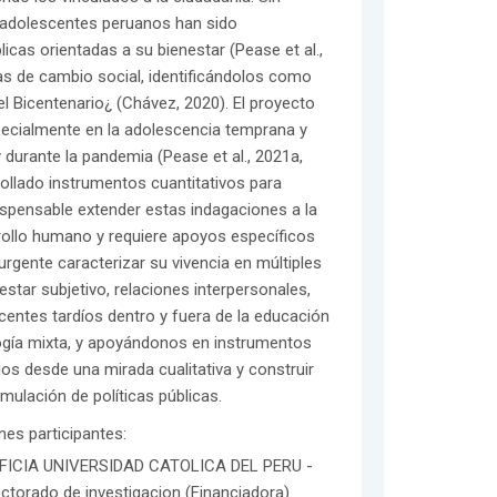
s adolescentes peruanos han sido
blicas orientadas a su bienestar (Pease et al.,
as de cambio social, identificándolos como
l Bicentenario¿ (Chávez, 2020). El proyecto
specialmente en la adolescencia temprana y
 durante la pandemia (Pease et al., 2021a,
rollado instrumentos cuantitativos para
dispensable extender estas indagaciones a la
rrollo humano y requiere apoyos específicos
urgente caracterizar su vivencia en múltiples
star subjetivo, relaciones interpersonales,
centes tardíos dentro y fuera de la educación
ología mixta, y apoyándonos en instrumentos
dos desde una mirada cualitativa y construir
mulación de políticas públicas.
ones participantes:
FICIA UNIVERSIDAD CATOLICA DEL PERU -
ectorado de investigacion (Financiadora)