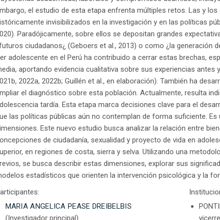
mbargo, el estudio de esta etapa enfrenta múltiples retos. Las y lo
istóricamente invisibilizados en la investigación y en las políticas pú
020). Paradójicamente, sobre ellos se depositan grandes expectativ
futuros ciudadanos¿ (Geboers et al., 2013) o como ¿la generación de
er adolescente en el Perú ha contribuido a cerrar estas brechas, e
edia, aportando evidencia cualitativa sobre sus experiencias antes y
021b, 2022a, 2022b; Guillén et al., en elaboración). También ha desar
mpliar el diagnóstico sobre esta población. Actualmente, resulta in
dolescencia tardía. Esta etapa marca decisiones clave para el desa
ue las políticas públicas aún no contemplan de forma suficiente. Es 
imensiones. Este nuevo estudio busca analizar la relación entre biene
oncepciones de ciudadanía, sexualidad y proyecto de vida en adoles
uperior, en regiones de costa, sierra y selva. Utilizando una metod
revios, se busca describir estas dimensiones, explorar sus significa
odelos estadísticos que orienten la intervención psicológica y la for
articipantes:
Instituci
MARIA ANGELICA PEASE DREIBELBIS
PONTI
(Investigador principal)
vicerr