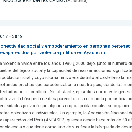
NICOLAS BARRANTES GAMBA
(Asistente)
017 - 2018
onectividad social y empoderamiento en personas pertenecie
esaparecidos por violencia política en Ayacucho.
a violencia vivida entre los años 1980 ¿ 2000 dejó, junto al número 
uiebre del tejido social y la capacidad de realizar acciones significat
a población rural y cuyo idioma nativo era distinto al castellano la 
rofundas brechas que caracterizaban a nuestro país, donde los men
fectados por el conflicto. No obstante, episodios como este gener
obrevivir, la búsqueda de desaparecidos o la demanda por justicia an
ecesidades provocó que algunos grupos poblacionales se organicen 
etas colectivos e individuales. Un ejemplo, la Asociación Nacional 
esaparecidos del Perú (ANFASEP) quienes desde hace más de 30 añ
or violencia y que tiene como uno de sus fines la búsqueda de desap