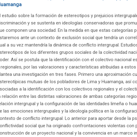
Huamanga
l estudio sobre la formación de estereotipos y prejuicios intergrup
iscriminación y se sustenta en ideologías conservadoras que promuev
ue componen una sociedad. En la medida en que estas categorías po
staremos ante un contexto de exclusión social que tendría un corre
ual a su vez mantendría la dinámica de conflicto intergrupal. Estudio
stereotipos de los diferentes grupos sociales de la colectividad nac
oder. Así se postula que la identificación con el colectivo nacional e
 regionales, por las valoraciones y características atribuidas a estos
lantea una investigación en tres fases. Primero una aproximación cua
stereotípicas mutuas de los pobladores de Lima y Huamanga, así c
sociadas a la identificación con los colectivos regionales y el colec
a relación entre las distintas valoraciones de ambas categorías regio
elación intergrupal y la configuración de las identidades limeña o hu
e las emociones intergrupales y la ideología política en la configurac
ontexto de conflicto intergrupal. Lo anterior para aportar desde la ps
onflictividad social que ha originado confrontaciones violentas con 
onstrucción de un proyecto nacional y la convivencia en un marco int