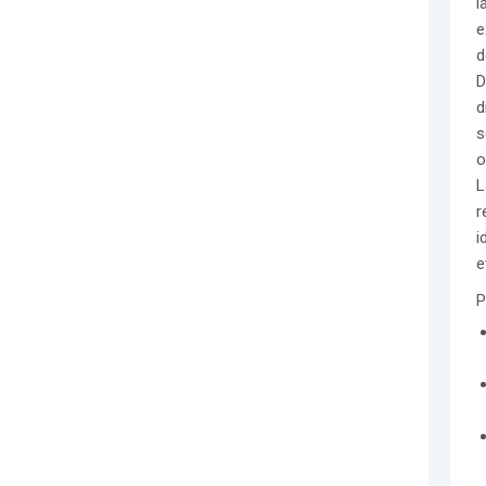
l
e
d
D
d
s
o
L
r
i
e
P