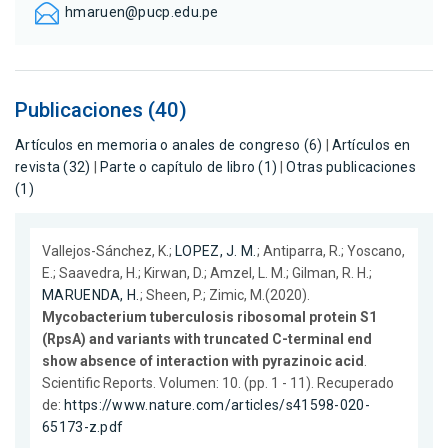
hmaruen@pucp.edu.pe
Publicaciones (40)
Artículos en memoria o anales de congreso (6)
|
Artículos en
revista (32)
|
Parte o capítulo de libro (1)
|
Otras publicaciones
(1)
Vallejos-Sánchez, K.;
LOPEZ, J. M.
; Antiparra, R.; Yoscano,
E.; Saavedra, H.; Kirwan, D.; Amzel, L. M.; Gilman, R. H.;
MARUENDA, H.
; Sheen, P.; Zimic, M.(2020).
Mycobacterium tuberculosis ribosomal protein S1
(RpsA) and variants with truncated C-terminal end
show absence of interaction with pyrazinoic acid
.
Scientific Reports. Volumen: 10. (pp. 1 - 11). Recuperado
de:
https://www.nature.com/articles/s41598-020-
65173-z.pdf